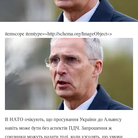
itemscope itemtype=»http://schema.org/ImageObject»>
В НАТО очікують, що просування України до Альянсу
навіть може бути без аспектів ПДЧ. Запрошення ж
союзники можуть надати тоді, коли узгодять, що умови