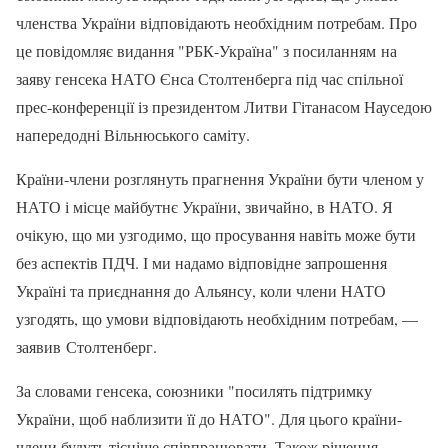
членства України відповідають необхідним потребам. Про
це повідомляє видання "РБК-Україна" з посиланням на
заяву генсека НАТО Єнса Столтенберга під час спільної
прес-конференції із президентом Литви Гітанасом Науседою
напередодні Вільнюського саміту.
Країни-члени розглянуть прагнення України бути членом у
НАТО і місце майбутнє України, звичайно, в НАТО. Я
очікую, що ми узгодимо, що просування навіть може бути
без аспектів ПДЧ. І ми надамо відповідне запрошення
Україні та приєднання до Альянсу, коли члени НАТО
узгодять, що умови відповідають необхідним потребам, —
заявив Столтенберг.
За словами генсека, союзники "посилять підтримку
України, щоб наблизити її до НАТО". Для цього країни-
члени будуть тісніше співпрацювати. Також рішення