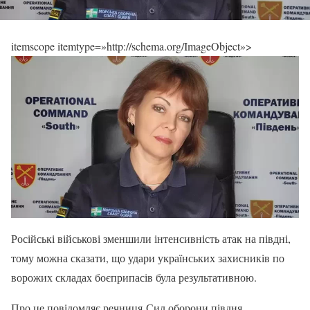
itemscope itemtype=»http://schema.org/ImageObject»>
Російські військові зменшили інтенсивність атак на півдні,
тому можна сказати, що удари українських захисників по
ворожих складах боєприпасів була результативною.
Про це повідомляє речниця Сил оборони півдня