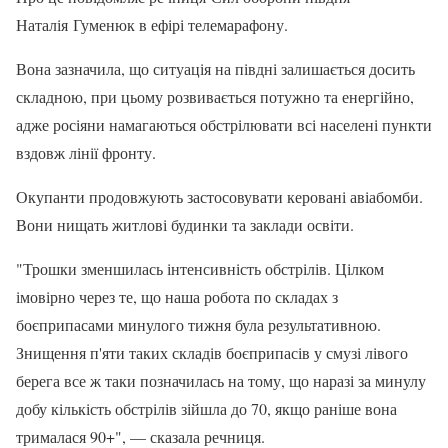
Наталія Гуменюк в ефірі телемарафону.
Вона зазначила, що ситуація на півдні залишається досить
складною, при цьому розвивається потужно та енергійно,
адже росіяни намагаються обстрілювати всі населені пункти
вздовж лінії фронту.
Окупанти продовжують застосовувати керовані авіабомби.
Вони нищать житлові будинки та заклади освіти.
"Трошки зменшилась інтенсивність обстрілів. Цілком
імовірно через те, що наша робота по складах з
боєприпасами минулого тижня була результативною.
Знищення п'яти таких складів боєприпасів у смузі лівого
берега все ж таки позначилась на тому, що наразі за минулу
добу кількість обстрілів зійшла до 70, якщо раніше вона
трималася 90+", — сказала речниця.