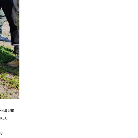
ахищали
мках.
оє