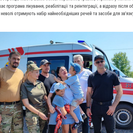
ає програма лікування, реабілітації та реінтеграції, а відразу після о
 неволі отримують набір найнеобхідніших речей та засоби для зв’язк