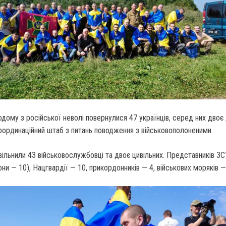
одому з російської неволі повернулися 47 українців, серед них двоє 
оординаційний штаб з питань поводження з військовополоненими.
вільнили 43 військовослужбовці та двоє цивільних. Представників З
ни — 10), Нацгвардії — 10, прикордонників — 4, військових моряків —