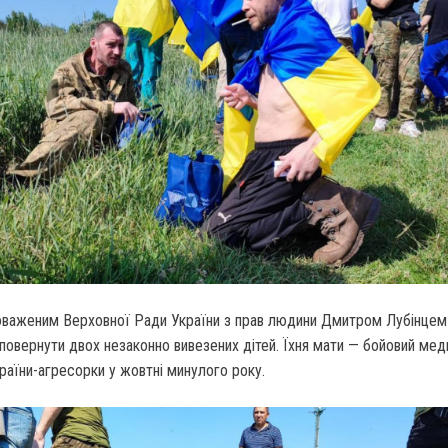
новаженим Верховної Ради України з прав людини Дмитром Лубінцем
повернути двох незаконно вивезених дітей. Їхня мати — бойовий мед
країни-агресорки у жовтні минулого року.