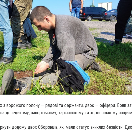
х з ворожого полону — рядові та сержанти, двоє — офіцери. Вони з
, на донецькому, запорізькому, харківському та херсонському напря
нути додому двох Оборонців, які мали статус зниклих безвісти. Дв