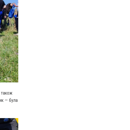
 також
ик — була