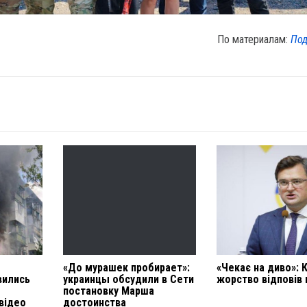
По материалам:
Под
«До мурашек пробирает»:
«Чекає на диво»: 
вились
украинцы обсудили в Сети
жорство відповів 
постановку Марша
відео
достоинства