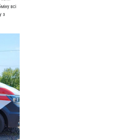
бміну всі
у з