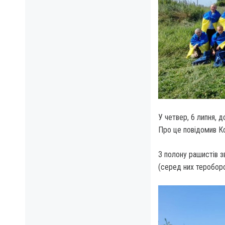
У четвер, 6 липня, д
Про це повідомив К
З полону рашистів з
(серед них тероборо