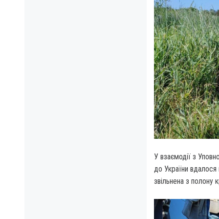
У взаємодії з Упов
до України вдалося 
звільнена з полону 