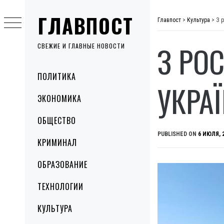
Skip
ГЛАВПОСТ
to
Главпост
>
Культура
>
З р
content
З РО
СВЕЖИЕ И ГЛАВНЫЕ НОВОСТИ
Primary
ПОЛИТИКА
Menu
УКРА
ЭКОНОМИКА
ОБЩЕСТВО
PUBLISHED ON
6 ИЮЛЯ, 
КРИМИНАЛ
ОБРАЗОВАНИЕ
ТЕХНОЛОГИИ
КУЛЬТУРА