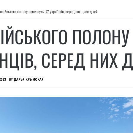
осійського полону повернули 47 українців, серед них двоє дітей
СІЙСЬКОГО ПОЛОНУ
ЇНЦІВ, СЕРЕД НИХ 
2023
BY
ДАРЬЯ КРЫМСКАЯ