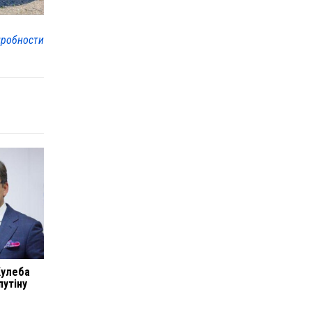
робности
Кулеба
путіну