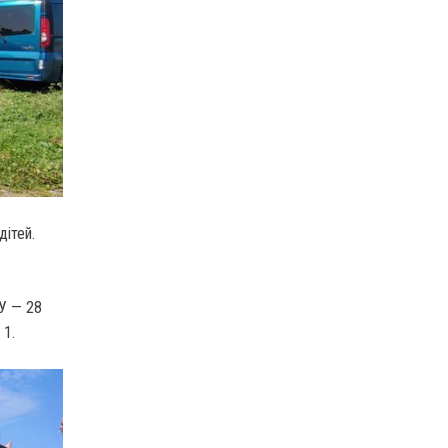
дітей.
СУ — 28
 1.