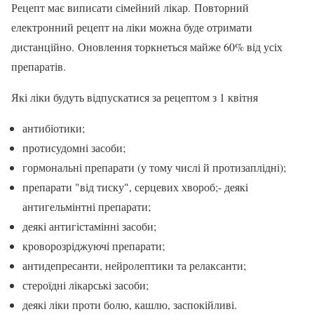
Рецепт має виписати сімейний лікар. Повторний
електронний рецепт на ліки можна буде отримати
дистанційно. Оновлення торкнеться майже 60% від усіх
препаратів.
Які ліки будуть відпускатися за рецептом з 1 квітня
антибіотики;
протисудомні засоби;
гормональні препарати (у тому числі й протизаплідні);
препарати "від тиску", серцевих хвороб;- деякі
антигельмінтні препарати;
деякі антигістамінні засоби;
кроворозріджуючі препарати;
антидепресанти, нейролептики та релаксанти;
стероїдні лікарські засоби;
деякі ліки проти болю, кашлю, заспокійливі.