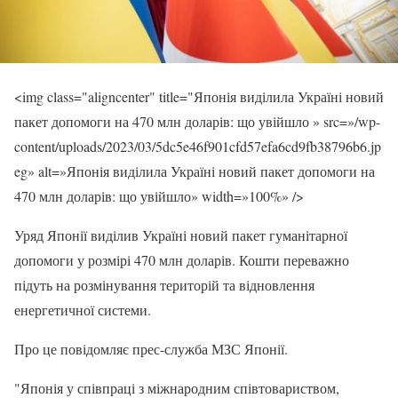
<img class="aligncenter" title="Японія виділила Україні новий
пакет допомоги на 470 млн доларів: що увійшло » src=»/wp-
content/uploads/2023/03/5dc5e46f901cfd57efa6cd9fb38796b6.jp
eg» alt=»Японія виділила Україні новий пакет допомоги на
470 млн доларів: що увійшло» width=»100%» />
Уряд Японії виділив Україні новий пакет гуманітарної
допомоги у розмірі 470 млн доларів. Кошти переважно
підуть на розмінування територій та відновлення
енергетичної системи.
Про це повідомляє прес-служба МЗС Японії.
"Японія у співпраці з міжнародним співтовариством,