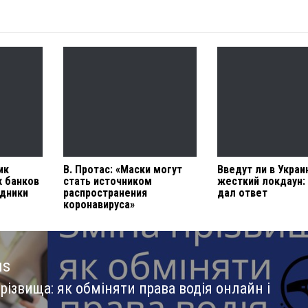
ик
В. Протас: «Маски могут
Введут ли в Украи
х банков
стать источником
жесткий локдаун:
здники
распространения
дал ответ
коронавируса»
us
різвища: як обміняти права водія онлайн і
us
н