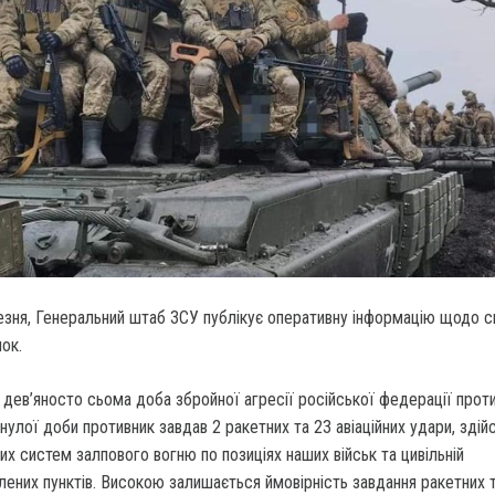
езня, Генеральний штаб ЗСУ публікує оперативну інформацію щодо си
нок.
дев’яносто сьома доба збройної агресії російської федерації прот
нулої доби противник завдав 2 ракетних та 23 авіаційних удари, здій
них систем залпового вогню по позиціях наших військ та цивільній
лених пунктів. Високою залишається ймовірність завдання ракетних 