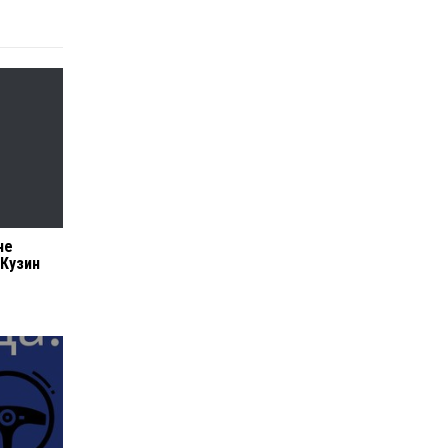
не
 Кузин