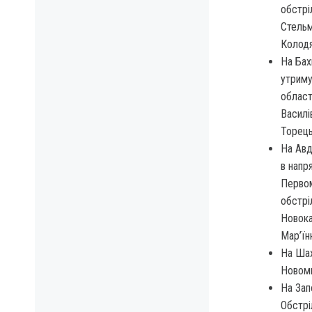
обстрі
Стельм
Колодя
На Бах
утриму
област
Василі
Торець
На Авд
в напр
Первом
обстрі
Новока
Мар’їн
На Шах
Новоми
На Зап
Обстрі