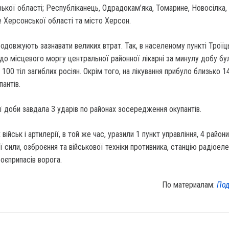
зької області; Республіканець, Одрадокам’яка, Томарине, Новосілка, 
 Херсонської області та місто Херсон.
продовжують зазнавати великих втрат. Так, в населеному пункті Троїц
 до місцевого моргу центральної районної лікарні за минулу добу бу
100 тіл загиблих росіян. Окрім того, на лікування прибуло близько 1
антів.
ї доби завдала 3 ударів по районах зосередження окупантів.
військ і артилерії, в той же час, уразили 1 пункт управління, 4 райони
сили, озброєння та військової техніки противника, станцію радіоел
оєприпасів ворога.
По материалам:
Под