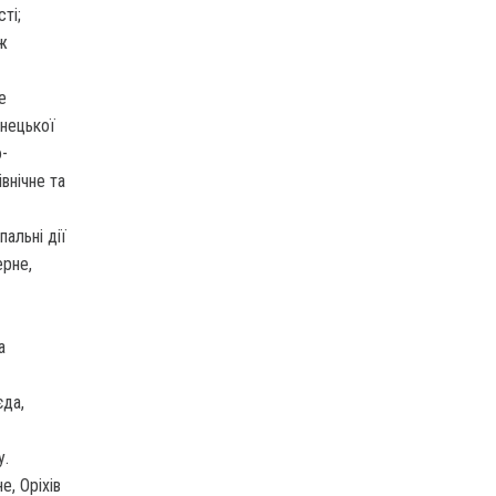
ті;
ож
е
онецької
о-
внічне та
альні дії
ерне,
а
єда,
у.
е, Оріхів