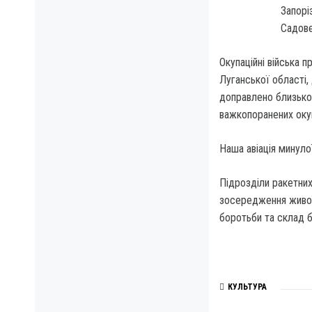
Запорі
Садове
Окупаційні війська 
Луганської області,
доправлено близько 
важкопоранених окуп
Наша авіація минуло
Підрозділи ракетних 
зосередження живої 
боротьби та склад б
КУЛЬТУРА