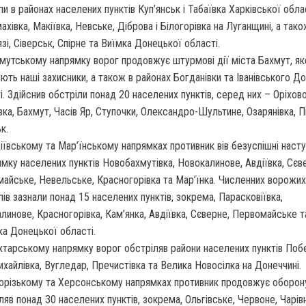
ли в районах населених пунктів Куп’янськ і Табаївка Харківської облас
ахівка, Макіївка, Невське, Діброва і Білогорівка на Луганщині, а так
зі, Сіверськ, Спірне та Виїмка Донецької області.
мутському напрямку ворог продовжує штурмові дії міста Бахмут, як
ють наші захисники, а також в районах Богданівки та Іванівського Д
і. Здійснив обстріли понад 20 населених пунктів, серед них – Оріхов
вка, Бахмут, Часів Яр, Ступочки, Олександро-Шультине, Озарянівка, Пі
к.
іївському та Мар’їнському напрямках противник вів безуспішні наступ
ямку населених пунктів Новобахмутівка, Новокалинове, Авдіївка, Сєв
айське, Невельське, Красногорівка та Мар’їнка. Численних ворожих
лів зазнали понад 15 населених пунктів, зокрема, Парасковіївка,
линове, Красногорівка, Кам’янка, Авдіївка, Сєверне, Первомайське т
ка Донецької області.
тарському напрямку ворог обстріляв райони населених пунктів Поб
хайлівка, Вугледар, Пречистівка та Велика Новосілка на Донеччині.
орізькому та Херсонському напрямках противник продовжує оборон
ляв понад 30 населених пунктів, зокрема, Ольгівське, Червоне, Чарівн