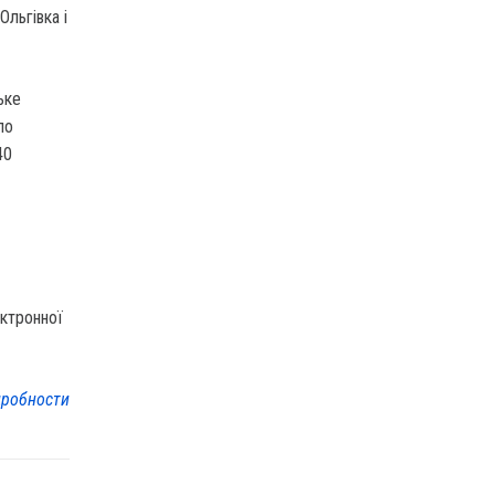
Ольгівка і
ьке
ло
40
ектронної
робности