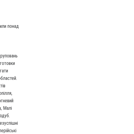
или понад
груповань
дготовки
гати
областей.
тів
опілля,
огневий
, Малі
кодуб.
езуспішні
лерійські