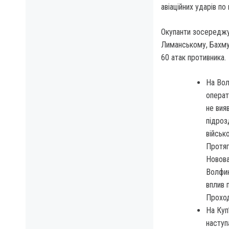
авіаційних ударів по
Окупанти зосереджую
Лиманському, Бахмут
60 атак противника.
На Вол
операт
не вия
підроз
військ
Протяг
Новова
Волфин
вплив 
Проход
На Куп
наступ