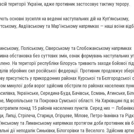
 всій території України, адже противник застосовує тактику терору.
ть основні зусилля на веденні наступальних дій на Куп’янському,
ському, Авдіївському та Мар’їнському напрямках — наші воїни відб
инському, Поліському, Сіверському та Слобожанському напрямках
ивна обстановка без суттєвих змін, ознак формувань наступальних у
влено. На території республіки білорусь тривають заходи бойової пі
ділів збройних сил російської федерації. Противник продовжує збері
ову присутність у прикордонних районах Курської та Бєлгородської 
ом минулої доби ворог здійснив обстріли по районах населених пунк
силівка, Українське, Середина-Буда, Бачівськ, Есмань, Атинське, Біл
е, Миропільське та Покровка Сумської області. На Харківщині під в
потрапили понад 15 районів населених пунктів. Серед них — Лобанівка
и, Липці, Стрілеча, Стариця, Огірцеве, Мілове, Петро-Іванівка та Рід
’янському та Лиманському напрямках протягом доби противник вів б
альні дії неподалік Синьківки, Білогорівки та Веселого. Здійснив арти