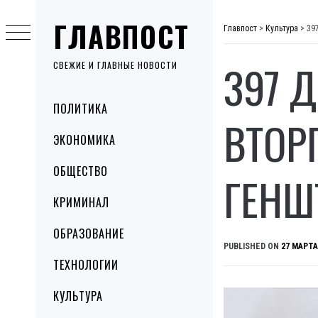
Skip
ГЛАВПОСТ
to
Главпост
>
Культура
>
39
content
397 
СВЕЖИЕ И ГЛАВНЫЕ НОВОСТИ
Primary
ПОЛИТИКА
Menu
ВТОР
ЭКОНОМИКА
ОБЩЕСТВО
ГЕНШ
КРИМИНАЛ
ОБРАЗОВАНИЕ
PUBLISHED ON
27 МАРТА
ТЕХНОЛОГИИ
КУЛЬТУРА