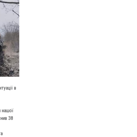
туації в
и нашої
снив 38
та