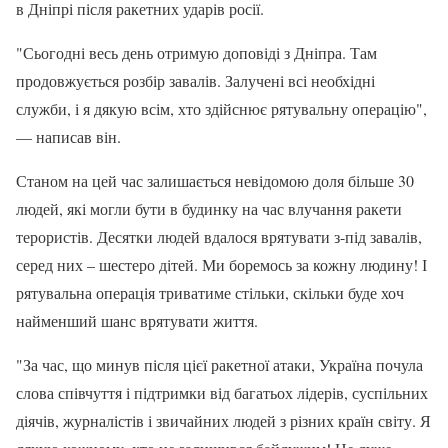
в Дніпрі після ракетних ударів росії.
"Сьогодні весь день отримую доповіді з Дніпра. Там
продовжується розбір завалів. Залучені всі необхідні
служби, і я дякую всім, хто здійснює рятувальну операцію",
— написав він.
Станом на цей час залишається невідомою доля більше 30
людей, які могли бути в будинку на час влучання ракети
терористів. Десятки людей вдалося врятувати з-під завалів,
серед них – шестеро дітей. Ми боремось за кожну людину! І
рятувальна операція триватиме стільки, скільки буде хоч
найменший шанс врятувати життя.
"За час, що минув після цієї ракетної атаки, Україна почула
слова співчуття і підтримки від багатьох лідерів, суспільних
діячів, журналістів і звичайних людей з різних країн світу. Я