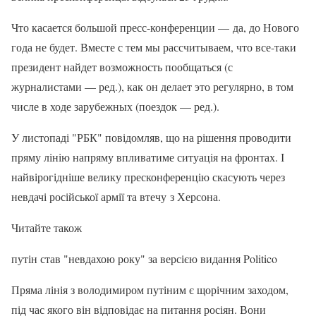
Что касается большой пресс-конференции — да, до Нового
года не будет. Вместе с тем мы рассчитываем, что все-таки
президент найдет возможность пообщаться (с
журналистами — ред.), как он делает это регулярно, в том
числе в ходе зарубежных (поездок — ред.).
У листопаді "РБК" повідомляв, що на рішення проводити
пряму лінію напряму впливатиме ситуація на фронтах. І
найвірогідніше велику пресконференцію скасують через
невдачі російської армії та втечу з Херсона.
Читайте також
путін став "невдахою року" за версією видання Politico
Пряма лінія з володимиром путіним є щорічним заходом,
під час якого він відповідає на питання росіян. Вони