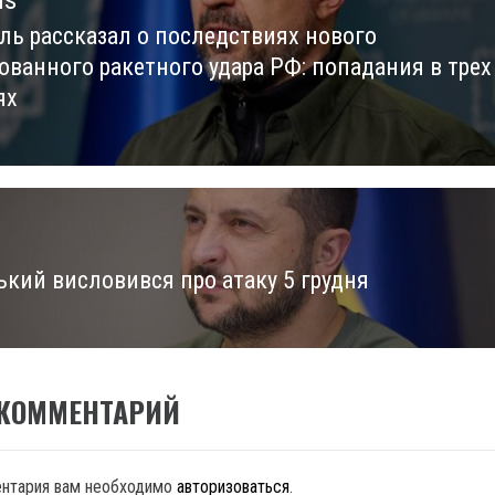
us
ь рассказал о последствиях нового
us
ованного ракетного удара РФ: попадания в трех
ях
ький висловився про атаку 5 грудня
 КОММЕНТАРИЙ
ентария вам необходимо
авторизоваться
.