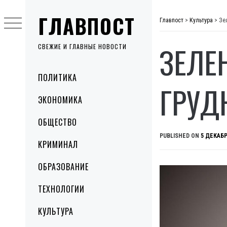
Skip
ГЛАВПОСТ
to
Главпост
>
Культура
>
Зе
content
ЗЕЛЕ
СВЕЖИЕ И ГЛАВНЫЕ НОВОСТИ
Primary
ПОЛИТИКА
Menu
ГРУД
ЭКОНОМИКА
ОБЩЕСТВО
PUBLISHED ON
5 ДЕКАБР
КРИМИНАЛ
ОБРАЗОВАНИЕ
ТЕХНОЛОГИИ
КУЛЬТУРА