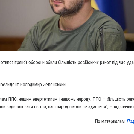
ротиповітряної оборони збили більшість російських ракет під час уда
президент Володимир Зеленський.
лам ППО, нашим енергетикам і нашому народу. ППО — більшість раке
ли відновлювати світло, наш народ ніколи не здається", — відзначив в
По материалам:
Под