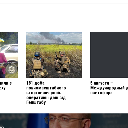
нили з
181 доба
5 августа —
еху
повномасштабного
Международный 
вторгнення росії:
светофора
оперативні дані від
Генштабу