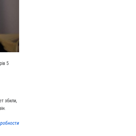
рів 5
т збили,
ін.
робности