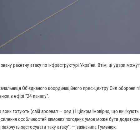
совану ракетну атаку по інфраструктурі України.
Втім, ці удари можут
начальниця Об'єднаного координаційного прес-центру Сил оборони п
нюк в ефірі "24 каналу".
о вони готують (свій арсенал — ред.) і цілком імовірно, що вичікують
осилення особливостей зимових погодних умов може бути додатков
 захочуть застосувати таку атаку", — зазначила Гуменюк.