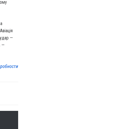
тому
ба
Авіація
 удар —
а —
робности