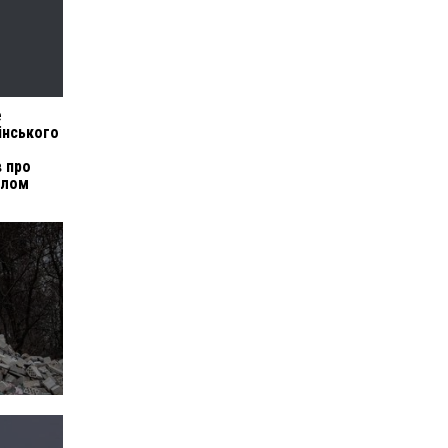
е
інського
в про
илом