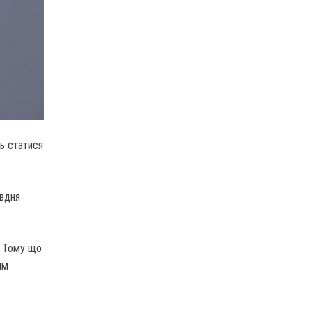
ь статися
івдня
. Тому що
им