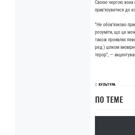
Своєю чергою вона н
прив'язуватися до к
"Не обов'язково при
розуміти, що це мож
також проявляє певн
ред.) цілком імовірн
терор", — акцентува
КУЛЬТУРА
ПО ТЕМЕ