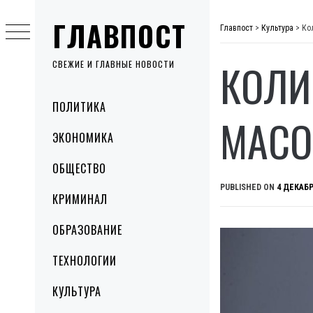
Skip
ГЛАВПОСТ
to
Главпост
>
Культура
>
Ко
content
КОЛИ
СВЕЖИЕ И ГЛАВНЫЕ НОВОСТИ
Primary
ПОЛИТИКА
Menu
МАСО
ЭКОНОМИКА
ОБЩЕСТВО
PUBLISHED ON
4 ДЕКАБР
КРИМИНАЛ
ОБРАЗОВАНИЕ
ТЕХНОЛОГИИ
КУЛЬТУРА