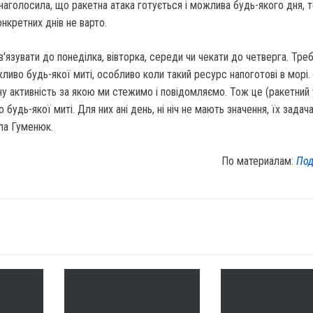
аголосила, що ракетна атака готується і можлива будь-якого дня, 
онкретних днів не варто.
в'язувати до понеділка, вівторка, середи чи чекати до четверга. Тре
ливо будь-якої миті, особливо коли такий ресурс напоготові в морі. 
у активність за якою ми стежимо і повідомляємо. Тож це (ракетний
о будь-якої миті. Для них ані день, ні ніч не мають значення, їх задач
ла Гуменюк.
По материалам:
Под