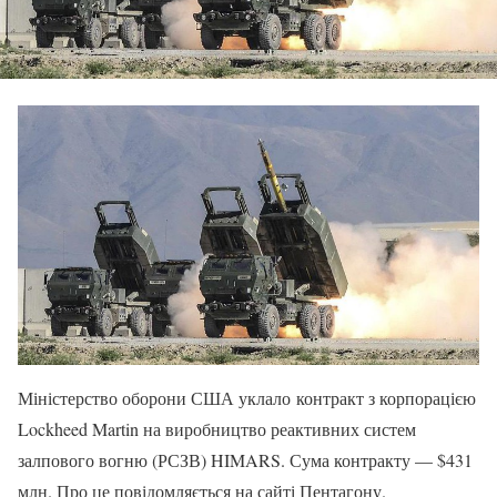
Міністерство оборони США уклало контракт з корпорацією
Lockheed Martin на виробництво реактивних систем
залпового вогню (РСЗВ) HIMARS. Сума контракту — $431
млн. Про це повідомляється на сайті Пентагону.