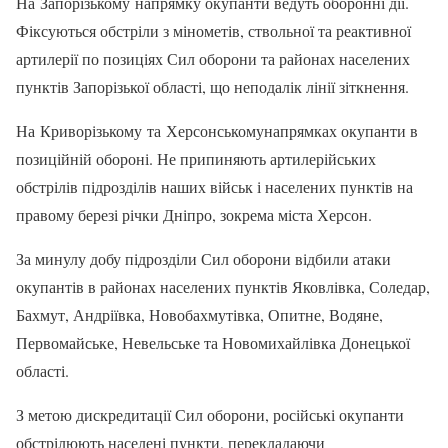
На Запорізькому напрямку окупанти ведуть оборонні дії.
Фіксуються обстріли з мінометів, ствольної та реактивної
артилерії по позиціях Сил оборони та районах населених
пунктів Запорізької області, що неподалік лінії зіткнення.
На Криворізькому та Херсонськомунапрямках окупанти в
позиційній обороні. Не припиняють артилерійських
обстрілів підрозділів наших військ і населених пунктів на
правому березі річки Дніпро, зокрема міста Херсон.
За минулу добу підрозділи Сил оборони відбили атаки
окупантів в районах населених пунктів Яковлівка, Соледар,
Бахмут, Андріївка, Новобахмутівка, Опитне, Водяне,
Первомайське, Невельське та Новомихайлівка Донецької
області.
З метою дискредитації Сил оборони, російські окупанти
обстрілюють населені пункти, перекладаючи