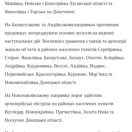
Макіївка, Невське і Білогорівка Луганської області та
Ямполівка і Торське на Донеччині.
На Бахмутському та Авдіївськомунапрямках противник
продовжує зосереджувати основні зусилля на веденні
наступальних дій. Вогневого ураження з танків та артилерії
зазнали обʼєкти в районах населених пунктів Серебрянка,
Спірне, Яковлівка, Бахмутське, Бахмут, Опитне, Кліщіївка,
Андріївка, Курдюмівка, Веселе, Авдіївка, Водяне,
Первомайське, Красногорівка, Курахове, Мар’їнка та
Новомихайлівка Донецької області.
На Новопавлівському напрямку ворог здійснив
артилерійські обстріли по районах населених пунктів
Вугледар, Новоукраїнка, Пречистівка, Золота Нива та
Нескучне Донецької області.