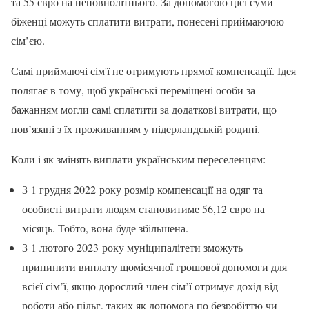
та 55 євро на неповнолітнього. За допомогою цієї суми
біженці можуть сплатити витрати, понесені приймаючою
сім’єю.
Самі приймаючі сім'ї не отримують прямої компенсації. Ідея
полягає в тому, щоб українські переміщені особи за
бажанням могли самі сплатити за додаткові витрати, що
пов’язані з їх проживанням у нідерландській родині.
Коли і як змінять виплати українським переселенцям:
З 1 грудня 2022 року розмір компенсації на одяг та
особисті витрати людям становитиме 56,12 євро на
місяць. Тобто, вона буде збільшена.
З 1 лютого 2023 року муніципалітети зможуть
припинити виплату щомісячної грошової допомоги для
всієї сім’ї, якщо дорослий член сім’ї отримує дохід від
роботи або пільг, таких як допомога по безробіттю чи