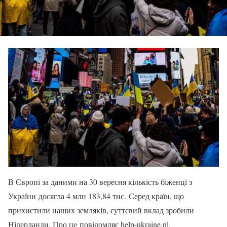
В Європі за даними на 30 вересня кількість біженці з
України досягла 4 млн 183,84 тис. Серед країн, що
прихистили наших земляків, суттєвий вклад зробили
Нідерланди. Про це повідомляє help-ukraine.nl.