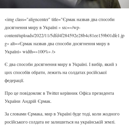
<img class="aligncenter" title="Єрмак назвав два способи
досягнення миру в Україні » src=»/wp-
content/uploads/2022/11/5dfd4f284592e28b4c81ee159b01dfe1.jp
g» alt=»Єрмак назвав два способи досягнення миру в
Україні» width=»100%» />
Є два способи досягнення миру в Україні. І вибір, який з
цих способів обрати, лежить на солдатах російської
федерації.
Про це повідомляє в Twitter керівник Офіса президента
України Андрій Єрмак.
За словами Єрмака, мир в Україні буде тоді, коли жодного
російського солдата не залишиться на українській землі.