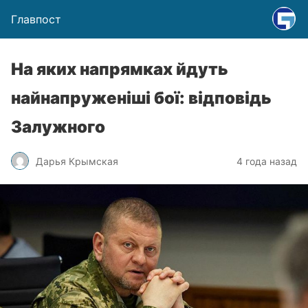
Главпост
На яких напрямках йдуть
найнапруженіші бої: відповідь
Залужного
Дарья Крымская
4 года назад