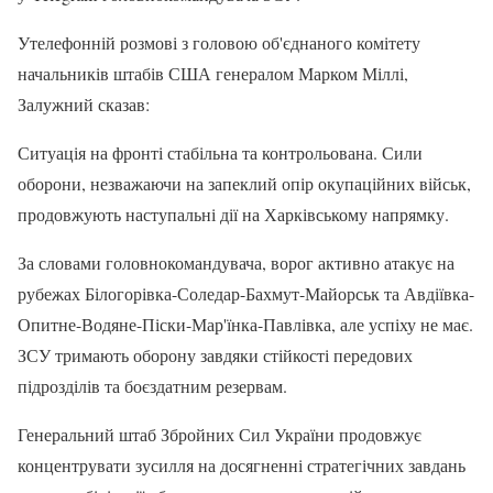
Утелефонній розмові з головою об'єднаного комітету
начальників штабів США генералом Марком Міллі,
Залужний сказав:
Ситуація на фронті стабільна та контрольована. Сили
оборони, незважаючи на запеклий опір окупаційних військ,
продовжують наступальні дії на Харківському напрямку.
За словами головнокомандувача, ворог активно атакує на
рубежах Білогорівка-Соледар-Бахмут-Майорськ та Авдіївка-
Опитне-Водяне-Піски-Мар'їнка-Павлівка, але успіху не має.
ЗСУ тримають оборону завдяки стійкості передових
підрозділів та боєздатним резервам.
Генеральний штаб Збройних Сил України продовжує
концентрувати зусилля на досягненні стратегічних завдань