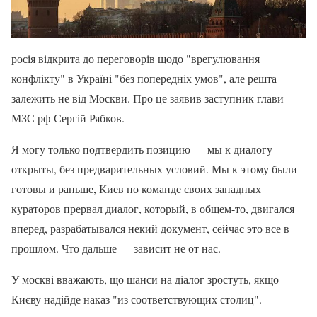
росія відкрита до переговорів щодо "врегулювання
конфлікту" в Україні "без попередніх умов", але решта
залежить не від Москви. Про це заявив заступник глави
МЗС рф Сергій Рябков.
Я могу только подтвердить позицию — мы к диалогу
открыты, без предварительных условий. Мы к этому были
готовы и раньше, Киев по команде своих западных
кураторов прервал диалог, который, в общем-то, двигался
вперед, разрабатывался некий документ, сейчас это все в
прошлом. Что дальше — зависит не от нас.
У москві вважають, що шанси на діалог зростуть, якщо
Києву надійде наказ "из соответствующих столиц".