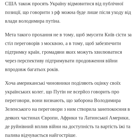
США також просять Україну відмовитися від публічної
позиції, що говорити з рф можна буде лише після уходу від
влади володимира путіна.
Мета такого прохання не в тому, щоб змусити Київ сісти за
стіл переговорів з москвою, а в тому, щоб забезпечити
підтримку країн, громадяни яких можуть хвилюватися
через перспективу підтримувати продовження війни
впродовж багатьох років.
Хоча американські чиновники поділяють оцінку своїх
українських колег, що Путін не всерйоз говорить про
переговори, вони визнають, що заборона Володимира
Зеленського на переговори з ним створила занепокоєння в
деяких частинах Європи, Африки та Латинської Америки,
де руйнівний вплив війни на доступність та вартість їжі та
палива відчувається найгостріше.