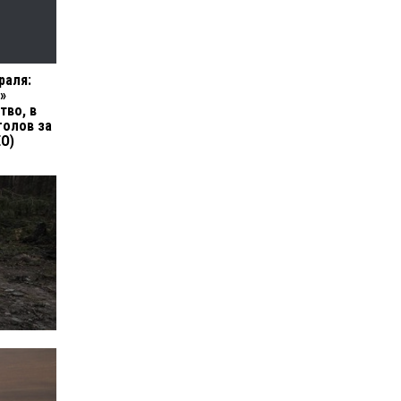
раля:
»
тво, в
голов за
ЕО)