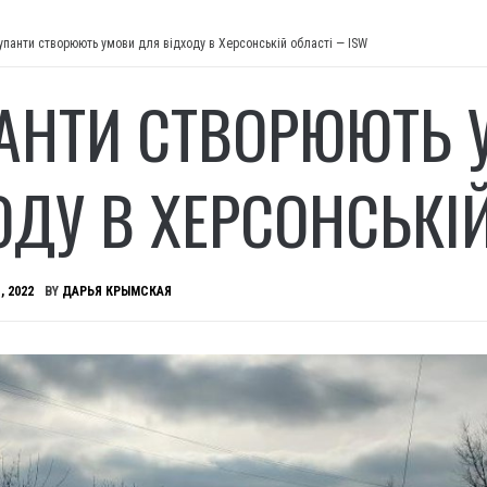
упанти створюють умови для відходу в Херсонській області — ISW
АНТИ СТВОРЮЮТЬ 
ОДУ В ХЕРСОНСЬКІ
, 2022
BY
ДАРЬЯ КРЫМСКАЯ