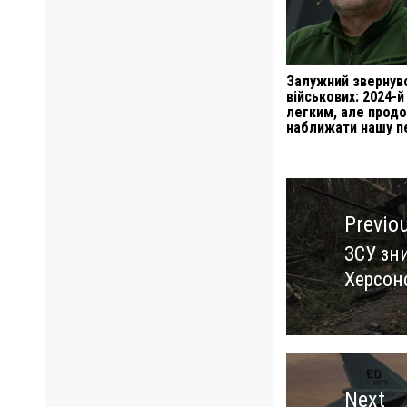
Залужний звернув
військових: 2024-й
легким, але прод
наближати нашу п
Навигация
по
Previo
записям
ЗСУ зн
Previo
Херсон
post:
Next