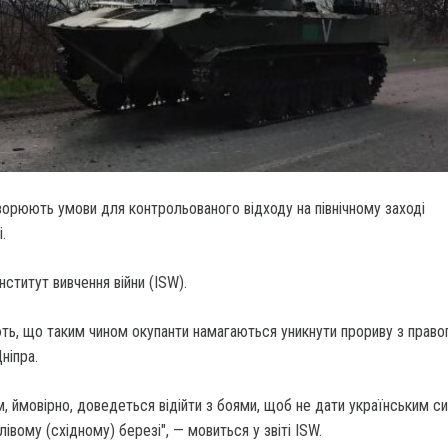
творюють умови для контрольованого відходу на північному заході
.
нститут вивчення війни (ISW).
ть, що таким чином окупанти намагаються уникнути прориву з право
ніпра.
м, ймовірно, доведеться відійти з боями, щоб не дати українським с
лівому (східному) березі", — мовиться у звіті ISW.