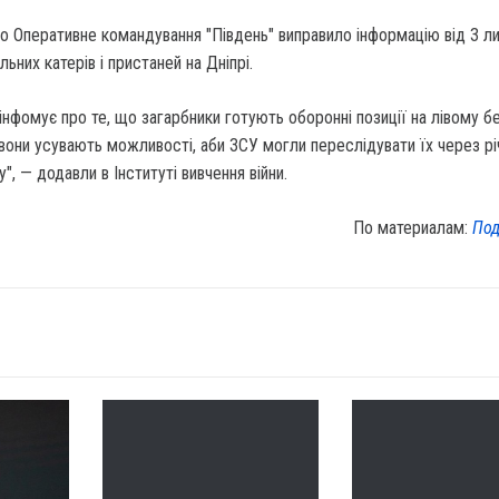
що Оперативне командування "Південь" виправило інформацію від 3 л
ьних катерів і пристаней на Дніпрі.
я інфомує про те, що загарбники готують оборонні позиції на лівому б
 вони усувають можливості, аби ЗСУ могли переслідувати їх через рі
у", — додавли в Інституті вивчення війни.
По материалам:
Под