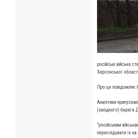
російські війська с
Херсонської області
Про це повідомляє І
Аналітики припускаю
(західного) берега Д
"російським війська
переслідувати їх на 