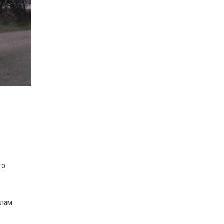
го
илам