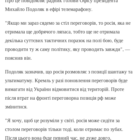
Про це повідомляє радник голови Офісу президента
Михайло Подоляк в ефірі телемарафону.
"Якщо ми зараз сядемо за стіл переговорів, то росія, яка не
отримала ще добрячого ляпаса, тобто ще не отримала
декілька суттєвих тактичних поразок на полі бою, буде
проводити ту ж саму політику, яку проводить завжди", —
пояснив він.
Подоляк зазначив, що росія розмовляє з позиції шантажу та
ультиматуму. Кремль у разі поновлення переговорів буде
вимагати від України відмовитися від територій. Проте
після втрат на фронті переговорна позиція рф може
змінитися.
"Я хочу, щоб це розуміли у світі. росія може сидіти за
столом переговорів тільки тоді, коли отримає по зубах.
Після цього вона буде певний час, не дуже довго,