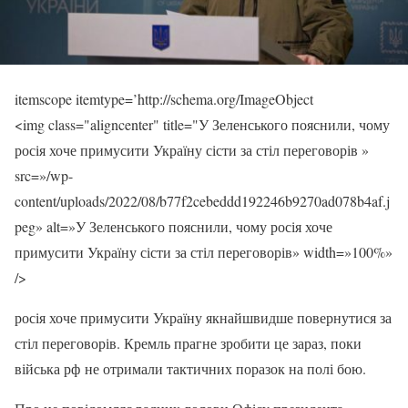
itemscope itemtype=’http://schema.org/ImageObject
<img class="aligncenter" title="У Зеленського пояснили, чому
росія хоче примусити Україну сісти за стіл переговорів »
src=»/wp-
content/uploads/2022/08/b77f2cebeddd192246b9270ad078b4af.j
peg» alt=»У Зеленського пояснили, чому росія хоче
примусити Україну сісти за стіл переговорів» width=»100%»
/>
росія хоче примусити Україну якнайшвидше повернутися за
стіл переговорів. Кремль прагне зробити це зараз, поки
війська рф не отримали тактичних поразок на полі бою.