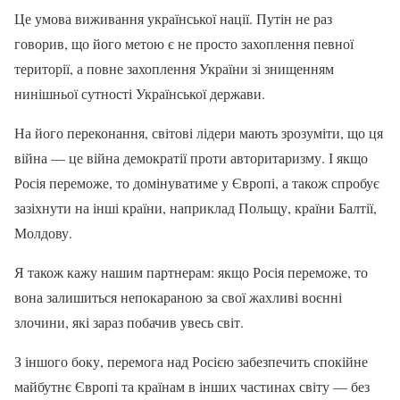
Це умова виживання української нації. Путін не раз
говорив, що його метою є не просто захоплення певної
території, а повне захоплення України зі знищенням
нинішньої сутності Української держави.
На його переконання, світові лідери мають зрозуміти, що ця
війна — це війна демократії проти авторитаризму. І якщо
Росія переможе, то домінуватиме у Європі, а також спробує
зазіхнути на інші країни, наприклад Польщу, країни Балтії,
Молдову.
Я також кажу нашим партнерам: якщо Росія переможе, то
вона залишиться непокараною за свої жахливі воєнні
злочини, які зараз побачив увесь світ.
З іншого боку, перемога над Росією забезпечить спокійне
майбутнє Європі та країнам в інших частинах світу — без