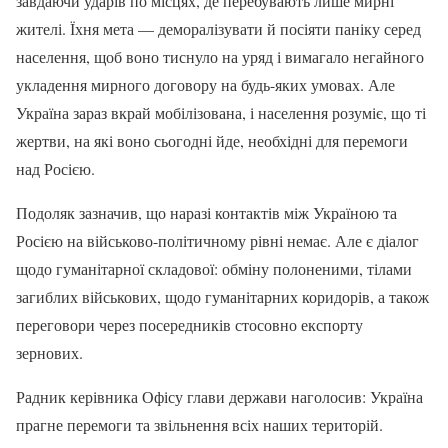
завдаючи ударів по місцях, де перебувають лише мирні
жителі. Їхня мета — деморалізувати й посіяти паніку серед
населення, щоб воно тиснуло на уряд і вимагало негайного
укладення мирного договору на будь-яких умовах. Але
Україна зараз вкрай мобілізована, і населення розуміє, що ті
жертви, на які воно сьогодні йде, необхідні для перемоги
над Росією.
Подоляк зазначив, що наразі контактів між Україною та
Росією на військово-політичному рівні немає. Але є діалог
щодо гуманітарної складової: обміну полоненими, тілами
загиблих військових, щодо гуманітарних коридорів, а також
переговори через посередників стосовно експорту
зернових.
Радник керівника Офісу глави держави наголосив: Україна
прагне перемоги та звільнення всіх наших територій.