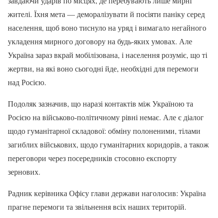
завдаючи ударів по місцях, де перебувають лише мирні
жителі. Їхня мета — деморалізувати й посіяти паніку серед
населення, щоб воно тиснуло на уряд і вимагало негайного
укладення мирного договору на будь-яких умовах. Але
Україна зараз вкрай мобілізована, і населення розуміє, що ті
жертви, на які воно сьогодні йде, необхідні для перемоги
над Росією.
Подоляк зазначив, що наразі контактів між Україною та
Росією на військово-політичному рівні немає. Але є діалог
щодо гуманітарної складової: обміну полоненими, тілами
загиблих військових, щодо гуманітарних коридорів, а також
переговори через посередників стосовно експорту
зернових.
Радник керівника Офісу глави держави наголосив: Україна
прагне перемоги та звільнення всіх наших територій.