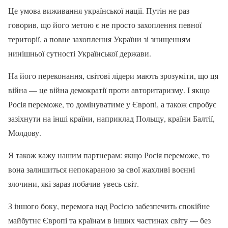
Це умова виживання української нації. Путін не раз
говорив, що його метою є не просто захоплення певної
території, а повне захоплення України зі знищенням
нинішньої сутності Української держави.
На його переконання, світові лідери мають зрозуміти, що ця
війна — це війна демократії проти авторитаризму. І якщо
Росія переможе, то домінуватиме у Європі, а також спробує
зазіхнути на інші країни, наприклад Польщу, країни Балтії,
Молдову.
Я також кажу нашим партнерам: якщо Росія переможе, то
вона залишиться непокараною за свої жахливі воєнні
злочини, які зараз побачив увесь світ.
З іншого боку, перемога над Росією забезпечить спокійне
майбутнє Європі та країнам в інших частинах світу — без