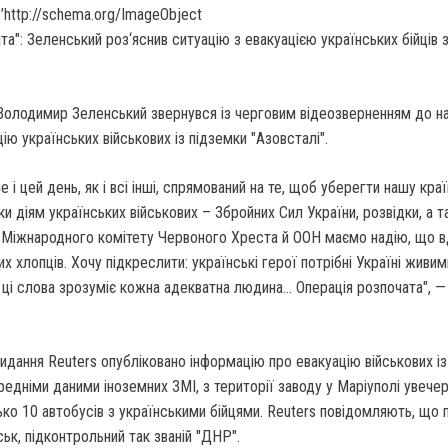
’http://schema.org/ImageObject
Володимир Зеленський звернувся із черговим відеозверненням до на
ію українських військових із підземки "Азовсталі".
 і цей день, як і всі інші, спрямований на те, щоб уберегти нашу краї
и діям українських військових – Збройних Сил України, розвідки, а 
, Міжнародного комітету Червоного Хреста й ООН маємо надію, що 
х хлопців. Хочу підкреслити: українські герої потрібні Україні живи
ці слова зрозуміє кожна адекватна людина… Операція розпочата", —
идання Reuters опубліковано інформацію про евакуацію військових із
редніми даними іноземних ЗМІ, з території заводу у Маріуполі увечер
ько 10 автобусів з українськими бійцями. Reuters повідомляють, що 
ьк, підконтрольний так званій "ДНР".