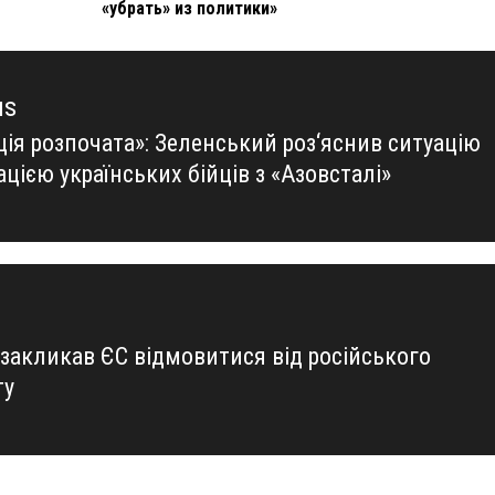
«убрать» из политики»
us
ція розпочата»: Зеленський роз‘яснив ситуацію
us
ацією українських бійців з «Азовсталі»
 закликав ЄС відмовитися від російського
ту