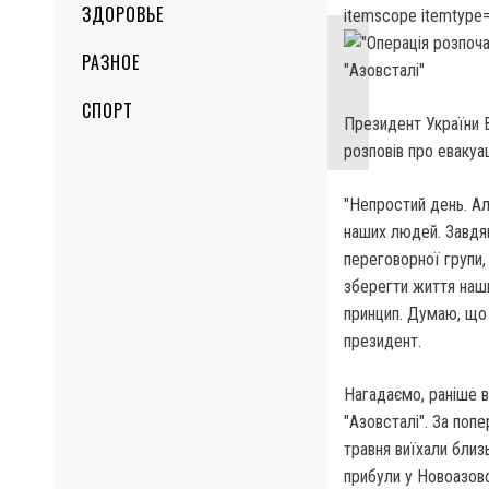
ЗДОРОВЬЕ
itemscope itemtype=
РАЗНОЕ
СПОРТ
Президент України 
розповів про евакуац
"Непростий день. Але
наших людей. Завдяк
переговорної групи
зберегти життя наши
принцип. Думаю, що 
президент.
Нагадаємо, раніше в
"Азовсталі". За попе
травня виїхали близ
прибули у Новоазовс