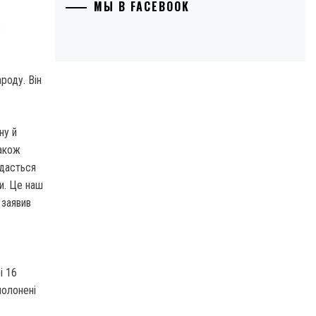
МЫ В FACEBOOK
роду. Він
ну й
також
вдасться
ми. Це наш
 заявив
і 16
полонені