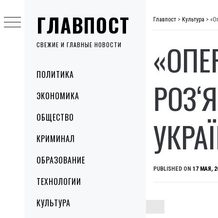
Skip
ГЛАВПОСТ
to
Главпост
>
Культура
>
«О
content
«ОПЕ
СВЕЖИЕ И ГЛАВНЫЕ НОВОСТИ
Primary
ПОЛИТИКА
Menu
РОЗ‘
ЭКОНОМИКА
ОБЩЕСТВО
УКРА
КРИМИНАЛ
ОБРАЗОВАНИЕ
PUBLISHED ON
17 МАЯ, 2
ТЕХНОЛОГИИ
КУЛЬТУРА