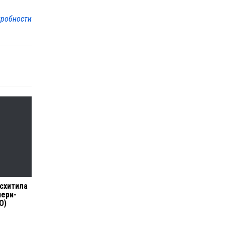
робности
схитила
чери-
О)