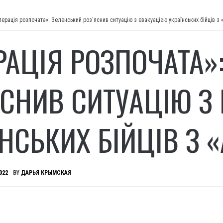
перація розпочата»: Зеленський роз‘яснив ситуацію з евакуацією українських бійців з 
РАЦІЯ РОЗПОЧАТА»
ЯСНИВ СИТУАЦІЮ З
ЇНСЬКИХ БІЙЦІВ З 
022
BY
ДАРЬЯ КРЫМСКАЯ