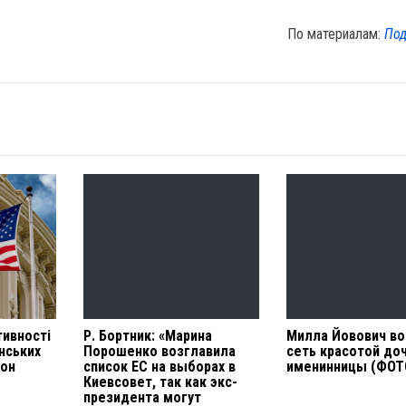
По материалам:
Под
тивності
Р. Бортник: «Марина
Милла Йовович во
їнських
Порошенко возглавила
сеть красотой до
гон
список ЕС на выборах в
именинницы (ФОТ
Киевсовет, так как экс-
президента могут