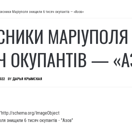
хисники Маріуполя знищили 6 тисяч окупантів — «Азов»
СНИКИ МАРІУПОЛЯ
Ч ОКУПАНТІВ — «А
022
BY
ДАРЬЯ КРЫМСКАЯ
’http://schema.org/ImageObject