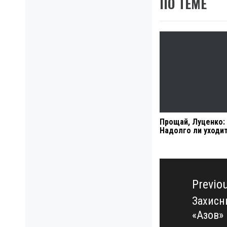
ПО ТЕМЕ
Прощай, Луценко:
Надолго ли уходит
Навигация
по
Previo
записям
Захисн
Previo
«Азов»
post: