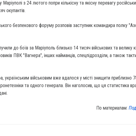
 у Маріуполі з 24 лютого попри кількісну та якісну перевагу російськ
яч окупантів.
ського безпекового форуму розповів заступник командира полку "Аз
лучили до боїв за Маріуполь близько 14 тисяч військових та велику к
овиків ПВК "Вагнера", інших найманців, спецпідрозділи, а також такт
, українським військовим вже вдалося у місті знищити приблизно 78
ронетехніки та одного генерала. Він наголосив, що ця статистика вр
ані.
По материалам:
Под