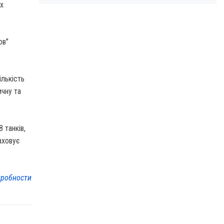
их
ов"
ількість
ичну та
 танків,
аховує
робности