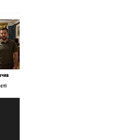
ачив
сті