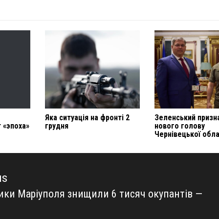
Яка ситуація на фронті 2
Зеленський призн
 «эпоха»
грудня
нового голову
Чернівецької обла
us
ики Маріуполя знищили 6 тисяч окупантів —
us