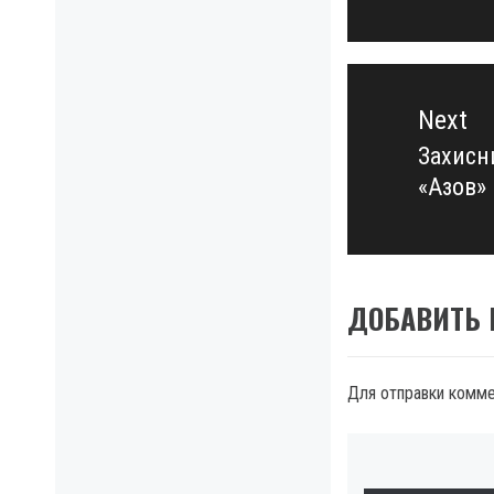
Next
Захисн
Next
«Азов»
post:
ДОБАВИТЬ
Для отправки комм