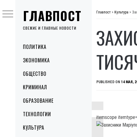
Skip
ГЛАВПОСТ
to
Главпост
>
Культура
>
За
content
ЗАХИ
СВЕЖИЕ И ГЛАВНЫЕ НОВОСТИ
Primary
ПОЛИТИКА
Menu
ТИСЯ
ЭКОНОМИКА
ОБЩЕСТВО
PUBLISHED ON
14 МАЯ, 2
КРИМИНАЛ
ОБРАЗОВАНИЕ
ТЕХНОЛОГИИ
itemscope itemtype=
КУЛЬТУРА