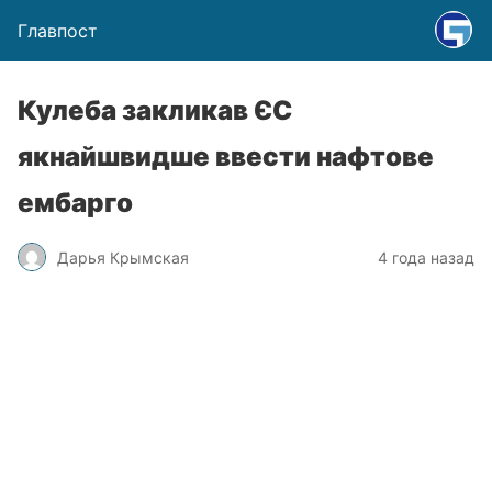
Главпост
Кулеба закликав ЄС
якнайшвидше ввести нафтове
ембарго
Дарья Крымская
4 года назад