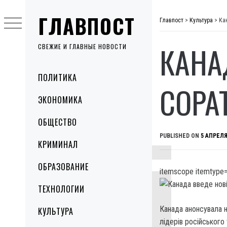
Skip
ГЛАВПОСТ
to
Главпост
>
Культура
>
Ка
content
КАНА
СВЕЖИЕ И ГЛАВНЫЕ НОВОСТИ
Primary
ПОЛИТИКА
Menu
СОРА
ЭКОНОМИКА
ОБЩЕСТВО
PUBLISHED ON
5 АПРЕЛЯ
КРИМИНАЛ
ОБРАЗОВАНИЕ
itemscope itemtype=
ТЕХНОЛОГИИ
Канада анонсувала но
КУЛЬТУРА
лідерів російського