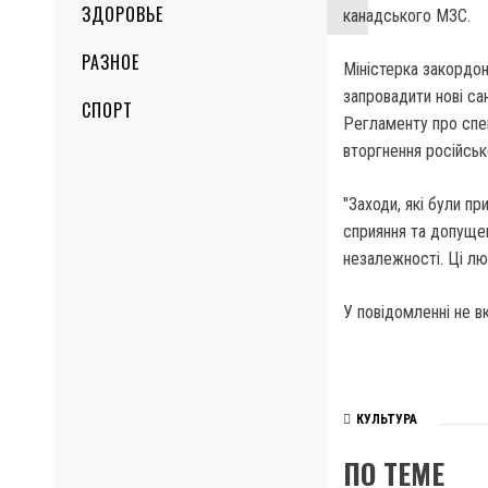
ЗДОРОВЬЕ
канадського МЗС.
РАЗНОЕ
Міністерка закордон
запровадити нові сан
СПОРТ
Регламенту про спец
вторгнення російсь
"Заходи, які були п
сприяння та допущен
незалежності. Ці люд
У повідомленні не в
КУЛЬТУРА
ПО ТЕМЕ