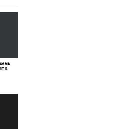
 семь
ят в