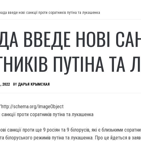
нада введе нові санкції проти соратників путіна та лукашенка
ДА ВВЕДЕ НОВІ СА
ТНИКІВ ПУТІНА ТА
, 2022
BY
ДАРЬЯ КРЫМСКАЯ
’http://schema.org/ImageObject
ві санкції проти ще 9 росіян та 9 білорусів, які є близькими соратн
 та білоруського режимів путіна та лукашенка. Про це йдеться в заяв