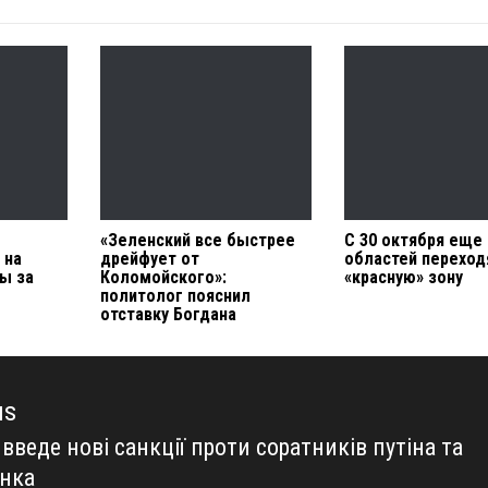
«Зеленский все быстрее
С 30 октября еще
 на
дрейфует от
областей переход
ны за
Коломойского»:
«красную» зону
политолог пояснил
отставку Богдана
us
введе нові санкції проти соратників путіна та
us
нка