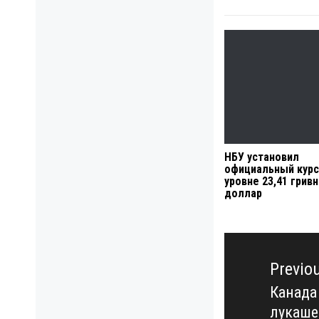
НБУ установил
официальный курс
уровне 23,41 грив
доллар
Навигация
по
Previo
записям
Канада 
Previo
лукаше