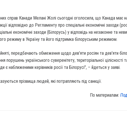
них справ Канади Мелані Жолі сьогодні оголосила, що Канада має н
кції відповідно до Регламенту про спеціальні економічні заходи (рос
іальні економічні заходи (Білорусь) у відповідь на незаконне та нев
кого режиму в Україну та його підтримка білоруським режимом.
рийняті, передбачають обмеження щодо дев'яти росіян та дев'яти біло
ня порушень українського суверенітету, територіальної цілісності т
и є наближеними керівників росії та Білорусі", – йдеться у заяві.
казуються прізвища людей, які потрапляють під санкції.
По материалам:
Под