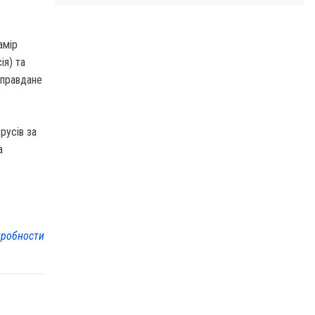
амір
ія) та
иправдане
русів за
а
робности