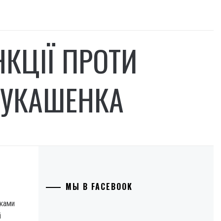
НКЦІЇ ПРОТИ
 ЛУКАШЕНКА
МЫ В FACEBOOK
иками
і