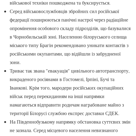
військової техніки пошкоджена та буксирується.
Серед військовослужбовців збройних сил російської
федерації поширюються панічні настрої через радіаційне
опромінення особового складу підрозділів, що базувалися
в Чорнобильській зоні. Населенню білоруського селища
міського типу Брагін рекомендовано уникати контактів з
російськими окупантами, що відійшли із забрудненої
зони.
Триває так звана "евакуація" цивільного автотранспорту,
викраденого росіянами в Гостомелі, Ірпіні, Бучі та
Іванкові. Крім того, мародери російських окупаційних
військ перед перекиданням на інші напрямки
намагаються відправити родичам награбоване майно з
території Білорусі службою експрес доставки СДЕК.
На Південнобузькому напрямку обстановка суттєвих змін
не зазнала. Серед місцевого населення невизнаного