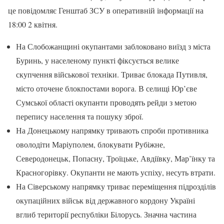
це повідомляє Генштаб ЗСУ в оперативній інформації на
18:00 2 квітня.
На Слобожанщині окупантами заблоковано виїзд з міста
Буринь, у населеному пункті фіксується велике
скупчення військової техніки. Триває блокада Путивля,
місто оточене блокпостами ворога. В селищі Юр’єве
Сумської області окупанти проводять рейди з метою
перепису населення та пошуку зброї.
На Донецькому напрямку тривають спроби противника
оволодіти Маріуполем, блокувати Рубіжне,
Северодонецьк, Попасну, Троїцьке, Авдіївку, Мар’їнку та
Красногорівку. Окупанти не мають успіху, несуть втрати.
На Сіверському напрямку триває переміщення підрозділів
окупаційних військ від державного кордону Україні
вглиб території республіки Білорусь. Значна частина