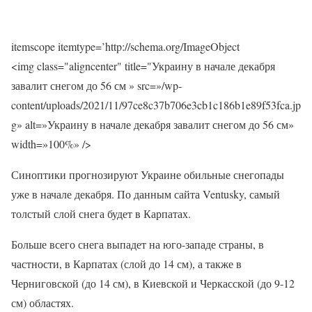
itemscope itemtype=’http://schema.org/ImageObject
<img class="aligncenter" title="Украину в начале декабря
завалит снегом до 56 см » src=»/wp-
content/uploads/2021/11/97ce8c37b706e3cb1c186b1e89f53fca.jp
g» alt=»Украину в начале декабря завалит снегом до 56 см»
width=»100%» />
Синоптики прогнозируют Украине обильные снегопады
уже в начале декабря. По данным сайта Ventusky, самый
толстый слой снега будет в Карпатах.
Больше всего снега выпадет на юго-западе страны, в
частности, в Карпатах (слой до 14 см), а также в
Черниговской (до 14 см), в Киевской и Черкасской (до 9-12
см) областях.