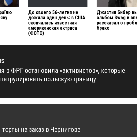
зраїлю
До своего 56-летия не
Джастин Бибер в
аяву
дожила один день: в США
альбом Swag и в
скончалась известная
рассказал о проб
американская актриса
браке
(ФОТО)
us
я в ФРГ остановила «активистов», которые
us
 патрулировать польскую границу
 торты на заказ в Чернигове