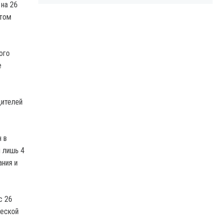
 на 26
этом
ого
е
дителей
 в
я лишь 4
ания и
с 26
ческой