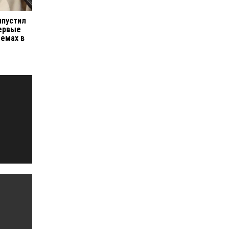
ыпустил
первые
лемах в