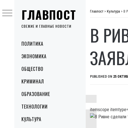
Skip
ГЛАВПОСТ
to
Главпост
>
Культура
>
В 
content
В РИ
СВЕЖИЕ И ГЛАВНЫЕ НОВОСТИ
Primary
ПОЛИТИКА
Menu
ЗАЯВ
ЭКОНОМИКА
ОБЩЕСТВО
PUBLISHED ON
25 ОКТЯБ
КРИМИНАЛ
ОБРАЗОВАНИЕ
ТЕХНОЛОГИИ
itemscope itemtype=
КУЛЬТУРА