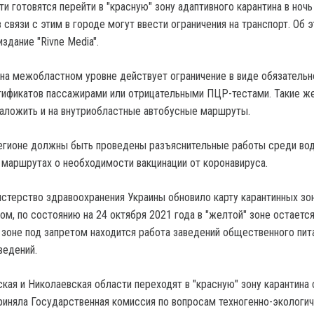
и готовятся перейти в "красную" зону адаптивного карантина в ночь
в связи с этим в городе могут ввести ограничения на транспорт. Об 
здание "Rivne Media".
на межобластном уровне действует ограничение в виде обязательн
тификатов пассажирами или отрицательными ПЦР-тестами. Такие ж
наложить и на внутриобластные автобусные маршруты.
регионе должны быть проведены разъяснительные работы среди во
 маршрутах о необходимости вакцинации от коронавируса.
истерство здравоохранения Украины обновило карту карантинных зон
ом, по состоянию на 24 октября 2021 года в "желтой" зоне остаетс
" зоне под запретом находится работа заведений общественного пит
ведений.
кая и Николаевская области переходят в "красную" зону карантина 
риняла Государственная комиссия по вопросам техногенно-экологи