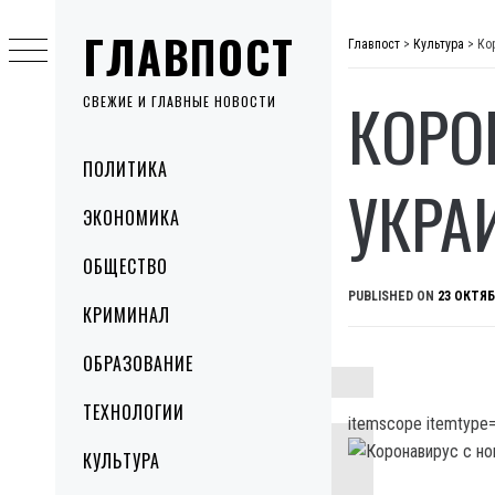
Skip
ГЛАВПОСТ
to
Главпост
>
Культура
>
Ко
content
КОРО
СВЕЖИЕ И ГЛАВНЫЕ НОВОСТИ
Primary
ПОЛИТИКА
Menu
УКРА
ЭКОНОМИКА
ОБЩЕСТВО
PUBLISHED ON
23 ОКТЯБ
КРИМИНАЛ
ОБРАЗОВАНИЕ
ТЕХНОЛОГИИ
itemscope itemtype=
КУЛЬТУРА