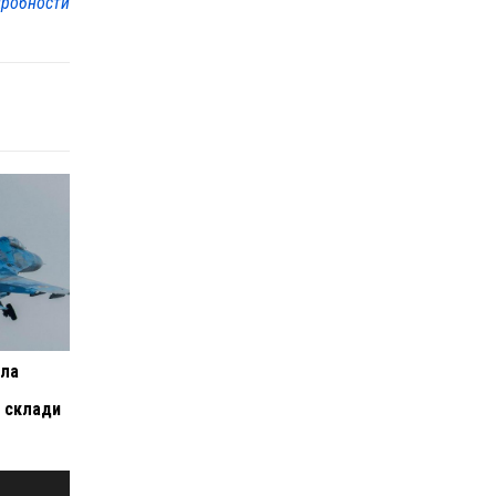
робности
ила
і склади