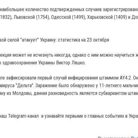
 наибольшее количество подтвержденных случаев зарегистрирован
1832), Львовской (1754), Одесской (1499), Харьковской (1409) и Д
екция может не исчезнуть никогда, однако с ним можно научиться ж
р здравоохранения Украины Виктор Ляшко.
иле зафиксировали первый случай инфицирования штаммом AY4.2. Он
вируса "Дельта". Заражение было обнаружено у 11-летнего мальчик
ану из Молдовы, данная разновидность является субвариантом шта
наш Telegram-канал и узнавайте первыми о главных событиях в Укра