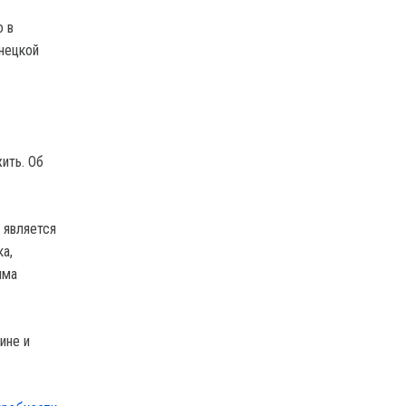
о в
онецкой
ить. Об
 является
а,
мма
ине и