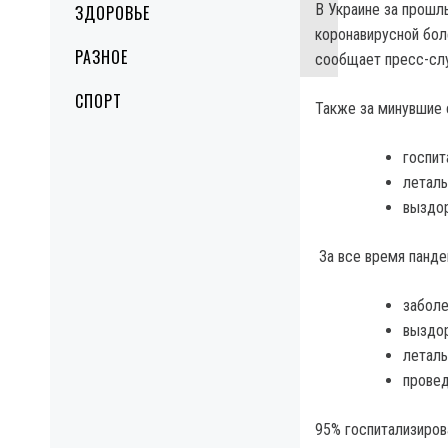
В Украине за прошл
ЗДОРОВЬЕ
коронавирусной боле
РАЗНОЕ
сообщает пресс-сл
СПОРТ
Также за минувшие 
госпит
леталь
выздор
За все время панде
заболе
выздор
леталь
провед
95% госпитализиров