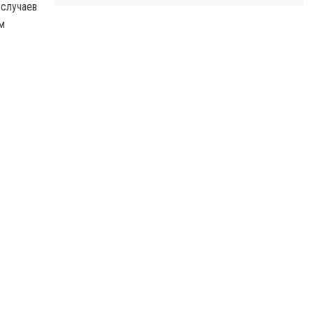
 случаев
м