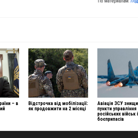
По материалам:
Под
аїни – в
Відстрочка від мобілізації:
Авіація ЗСУ знищ
ий
як продовжити на 2 місяці
пункти управління
російських військ 
боєприпасів