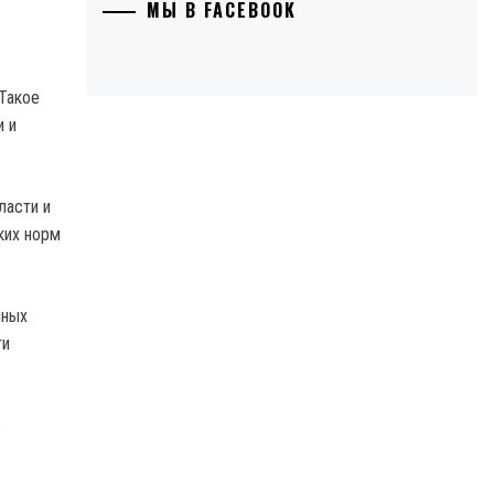
МЫ В FACEBOOK
 Такое
и и
ласти и
ких норм
нных
ти
ь