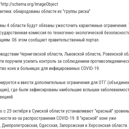
’http://schema.org/ImageObject
ины 4 области будут обязаны ужесточить карантинные ограничения.
сударственная комиссия по техногенно-экологической безопасност
циям. Об этом сообщает правительственный портал.
оводствам Черниговской области, Львовской области, Ровенской об
ти поручили усилить контроль за соблюдением противоэпидемичес
ство коек в больницах для инфицированных COVID-19.
анируется и ввести дополнительные ограничения для ОТГ (объедине
щин), где были зафиксированы наибольшие вспышки заболеваемос
екцией.
то с 23 октября в Сумской области устанавливают "красный" уровен
ности из-за распространения COVID-19. В "красной" зоне уже
, Днепропетровская, Одесская, Запорожская и Херсонская области.