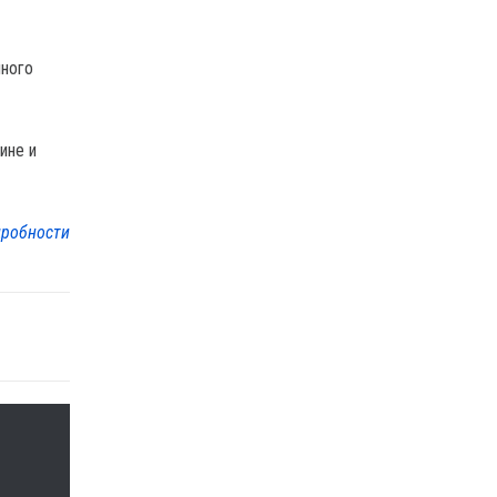
нного
ине и
робности