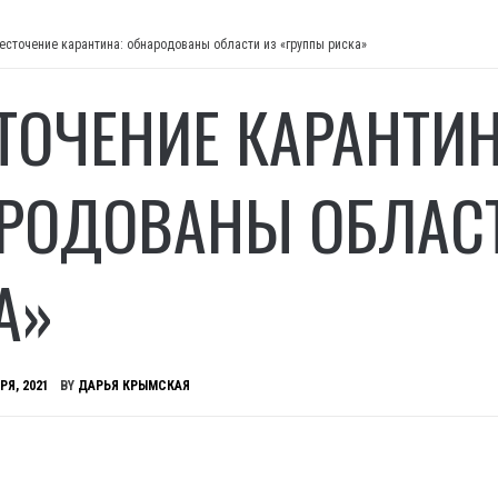
есточение карантина: обнародованы области из «группы риска»
ТОЧЕНИЕ КАРАНТИН
РОДОВАНЫ ОБЛАСТ
А»
РЯ, 2021
BY
ДАРЬЯ КРЫМСКАЯ