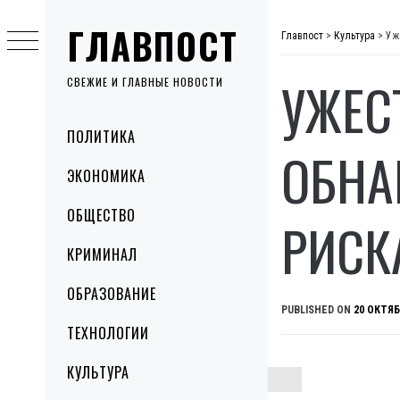
Skip
ГЛАВПОСТ
to
Главпост
>
Культура
>
Уж
content
УЖЕС
СВЕЖИЕ И ГЛАВНЫЕ НОВОСТИ
Primary
ПОЛИТИКА
Menu
ОБНА
ЭКОНОМИКА
ОБЩЕСТВО
РИСК
КРИМИНАЛ
ОБРАЗОВАНИЕ
PUBLISHED ON
20 ОКТЯБ
ТЕХНОЛОГИИ
КУЛЬТУРА