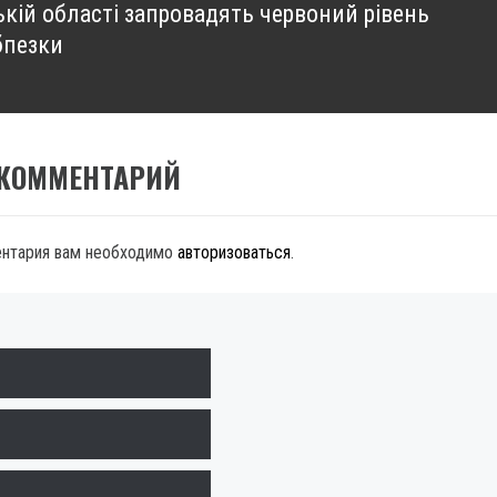
ькій області запровадять червоний рівень
бпезки
 КОММЕНТАРИЙ
ентария вам необходимо
авторизоваться
.