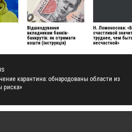
Відшкодування
Н. Ломоносова: «
вкладникам банків-
счастливой значи
банкрутів: як отримати
труднее, чем быт
кошти (інструкція)
несчастной»
us
чение карантина: обнародованы области из
us
ы риска»