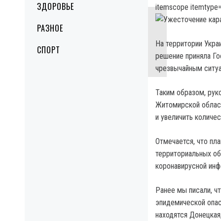
ЗДОРОВЬЕ
itemscope itemtype=
РАЗНОЕ
На территории Укра
СПОРТ
решение приняла Го
чрезвычайным ситуа
Таким образом, рук
Житомирской облас
и увеличить количе
Отмечается, что пл
территориальных об
коронавирусной инф
Ранее мы писали, ч
эпидемической опас
находятся Донецкая