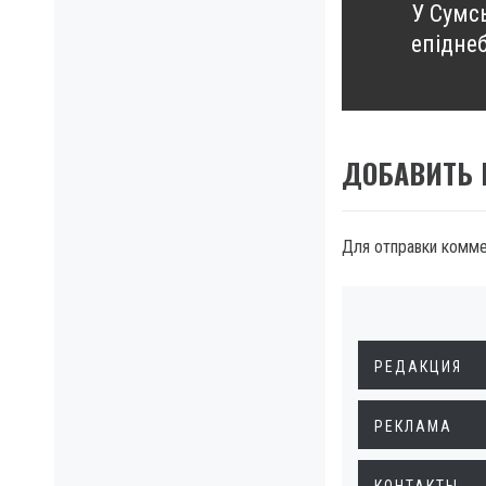
У Сумс
Next
епідне
post:
ДОБАВИТЬ
Для отправки комм
РЕДАКЦИЯ
РЕКЛАМА