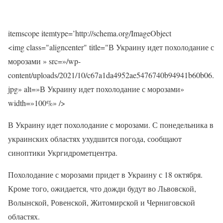
itemscope itemtype=’http://schema.org/ImageObject
<img class="aligncenter" title="В Украину идет похолодание с
морозами » src=»/wp-
content/uploads/2021/10/c67a1da4952ae5476740b94941b60b06.
jpg» alt=»В Украину идет похолодание с морозами»
width=»100%» />
В Украину идет похолодание с морозами. С понедельника в
украинских областях ухудшится погода, сообщают
синоптики Укргидрометцентра.
Похолодание с морозами придет в Украину с 18 октября.
Кроме того, ожидается, что дожди будут во Львовской,
Волынской, Ровенской, Житомирской и Черниговской
областях.