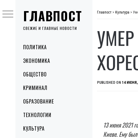
Skip
ГЛАВПОСТ
to
Главпост
>
Культура
>
Ум
content
УМЕР
СВЕЖИЕ И ГЛАВНЫЕ НОВОСТИ
Primary
ПОЛИТИКА
Menu
ХОРЕ
ЭКОНОМИКА
ОБЩЕСТВО
PUBLISHED ON
14 ИЮНЯ,
КРИМИНАЛ
ОБРАЗОВАНИЕ
ТЕХНОЛОГИИ
13 июня 2021 г
КУЛЬТУРА
Киеве. Ему был 