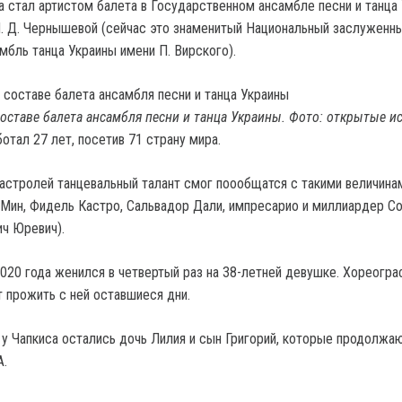
а стал артистом балета в Государственном ансамбле песни и танца
. Д. Чернышевой (сейчас это знаменитый Национальный заслуженн
мбль танца Украины имени П. Вирского).
составе балета ансамбля песни и танца Украины. Фото: открытые и
отал 27 лет, посетив 71 страну мира.
астролей танцевальный талант смог поообщатся с такими величинам
Мин, Фидель Кастро, Сальвадор Дали, импресарио и миллиардер С
ч Юревич).
2020 года женился в четвертый раз на 38-летней девушке. Хореогра
т прожить с ней оставшиеся дни.
 у Чапкиса остались дочь Лилия и сын Григорий, которые продолжа
А.