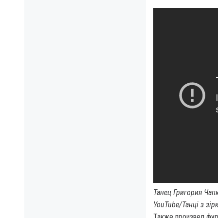
Танец Григория Чап
YouTube/Танці з зір
Также произвел фур