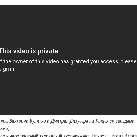
киса, Виктории Булитко и Дмитрия Дикусара на Танцах со звездами.
ками)
ор и неординарный творческий эксперимент Чапкиса — когда бале