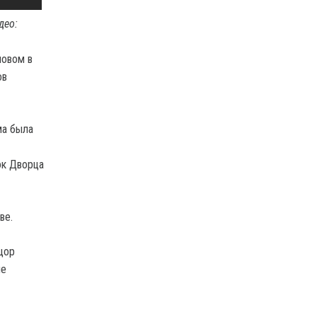
део:
ловом в
ов
ма была
ок Дворца
ве.
цор
ые