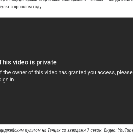
пульт в прошлом году.
 диджейским пультом на Танцах со звездами 7 сезон.
Видео
: YouTub