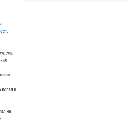
u
s
пост
.
курсов,
ния.
Новым
 попал в
тал на
й