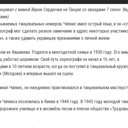
анцевал с мамой Верки Сердючки на Танцах со звездами 7 сезон. Ви
ками)
ываемых танцевальных номеров, Чапкис имел острый язык, и за «с
реограф мог сделать резкое замечание в адрес некоторых участник
», а также удивить украинцев признаниями о личной жизни.
дом из Кишинева. Родился в многодетной семье в 1930 году. Его ма
ц работал шорником. Свой путь хореографа он начал в 16 лет, а
цами в 10-летнем возрасте, когда он поступил в танцевальный круж
х (Молдова) и впервые вышел на сцену.
минал Чапкис, он ежедневно практиковался в танцевальном мастерст
 Чапкиса поселилась в Киеве в 1944 году. В 1945 году молодой тан
дорожное училище и в ансамбль песни и пляски общества «Трудов