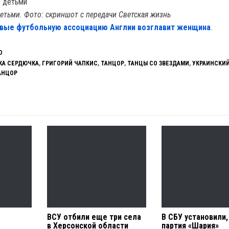
детьми. Фото: скриншот с передачи Светская жизнь
вые футбольную ассоциацию Англии возглавит женщина
.
О
КА СЕРДЮЧКА
,
ГРИГОРИЙ ЧАПКИС
,
ТАНЦОР
,
ТАНЦЫ СО ЗВЕЗДАМИ
,
УКРАИНСКИ
АНЦОР
ВСУ отбили еще три села
В СБУ установили,
в Херсонской области
партия «Шария»