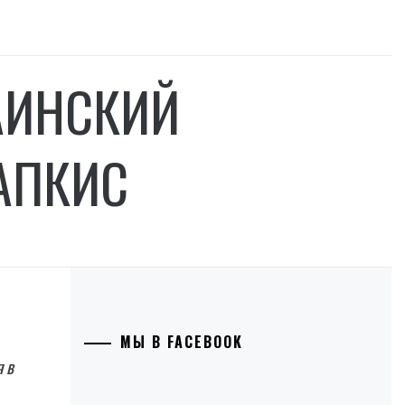
АИНСКИЙ
АПКИС
МЫ В FACEBOOK
 в