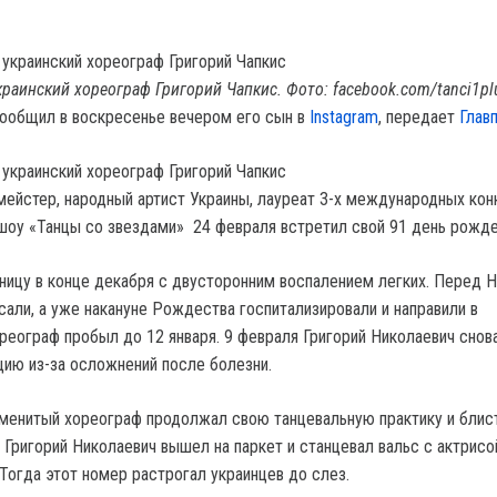
раинский хореограф Григорий Чапкис. Фото: facebook.com/tanci1pl
сообщил в воскресенье вечером его сын в
Instagram
, передает
Глав
ейстер, народный артист Украины, лауреат 3-х международных кон
шоу «Танцы со звездами» 24 февраля встретил свой 91 день рожде
ьницу в конце декабря с двусторонним воспалением легких. Перед 
сали, а уже накануне Рождества госпитализировали и направили в
реограф пробыл до 12 января. 9 февраля Григорий Николаевич снова
цию из-за осложнений после болезни.
именитый хореограф продолжал свою танцевальную практику и блис
м Григорий Николаевич вышел на паркет и станцевал вальс с актрисо
Тогда этот номер растрогал украинцев до слез.