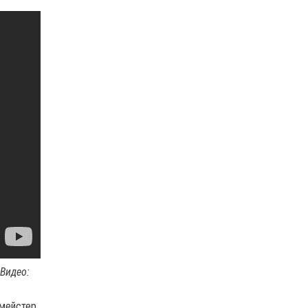
Видео
:
тмейстер