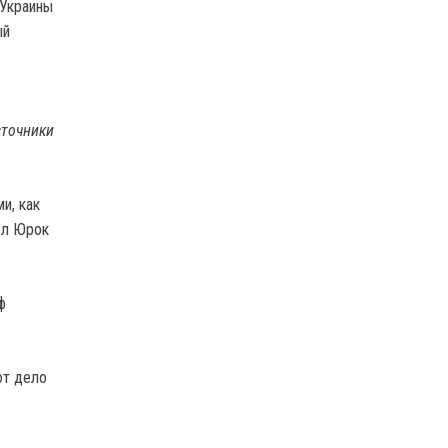
 Украины
ый
сточники
и, как
ол Юрок
ф
ют дело