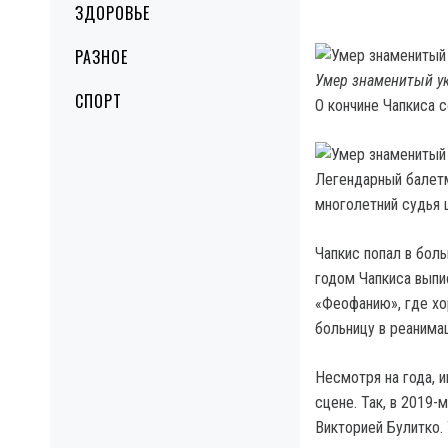
ЗДОРОВЬЕ
РАЗНОЕ
Умер знаменитый ук
СПОРТ
О кончине Чапкиса 
Легендарный балетм
многолетний судья 
Чапкис попал в бол
годом Чапкиса выпи
«Феофанию», где хо
больницу в реанима
Несмотря на года, 
сцене. Так, в 2019-
Викторией Булитко. 