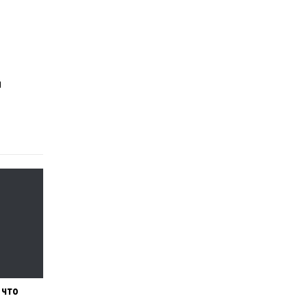
Й
 что