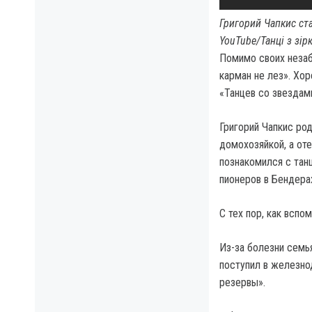
Григорий Чапкис ст
YouTube/Танці з зір
Помимо своих незаб
карман не лез». Хо
«Танцев со звездами
Григорий Чапкис ро
домохозяйкой, а оте
познакомился с тан
пионеров в Бендера
С тех пор, как вспо
Из-за болезни семья
поступил в железно
резервы».