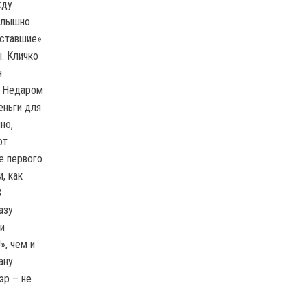
жду
слышно
уставшие»
. Кличко
я
. Недаром
еньги для
но,
ют
е первого
, как
3
азу
и
», чем и
ану
эр – не