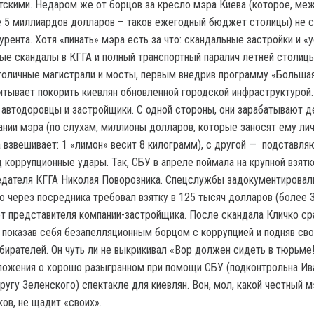
скими. Недаром же от борцов за кресло мэра Киева (которое, ме
е 5 миллиардов долларов – таков ежегодный бюджет столицы) не 
урента. Хотя «пинать» мэра есть за что: скандальные застройки и «
ые скандалы в КГГА и полный транспортный паралич летней столицы
толичные магистрали и мосты, первым внедрив программу «Больша
читывает покорить киевлян обновленной городской инфраструктурой
 автодоровцы и застройщики. С одной стороны, они зарабатывают д
нии мэра (по слухам, миллионы долларов, которые заносят ему лич
а взвешивает: 1 «лимон» весит 8 килограмм), с другой — подставля
 коррупционные удары. Так, СБУ в апреле поймала на крупной взятк
дателя КГГА Николая Поворозника. Спецслужбы задокументировали
ко через посредника требовал взятку в 125 тысяч долларов (более 
от представителя компании-застройщика. После скандала Кличко ср
, показав себя безапелляционным борцом с коррупцией и подняв сво
збирателей. Он чуть ли не выкрикивал «Вор должен сидеть в тюрьме!
ложения о хорошо разыгранном при помощи СБУ (подконтрольна Ив
ругу Зеленского) спектакле для киевлян. Вон, мол, какой честный м
ов, не щадит «своих».