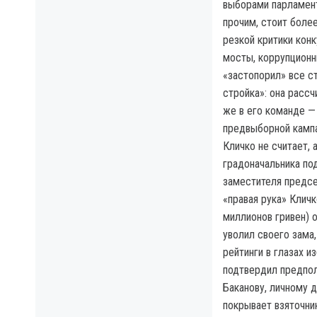
выборами парламент
прочим, стоит боле
резкой критики конк
мосты, коррупционн
«застопорил» все с
стройка»: она расс
же в его команде —
предвыборной кампа
Кличко не считает, 
градоначальника под
заместителя предсе
«правая рука» Клич
миллионов гривен) 
уволил своего зама
рейтинги в глазах и
подтвердил предпо
Баканову, личному д
покрывает взяточник