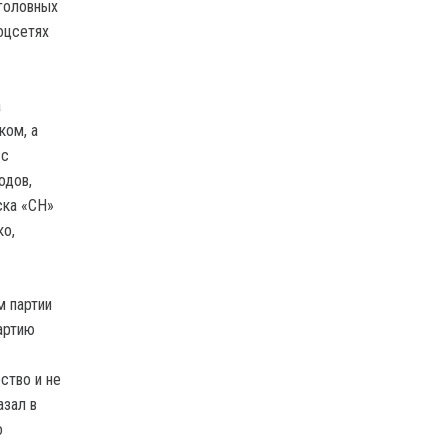
уголовных
оцсетях
а
ком, а
 с
одов,
ска «СН»
ко,
м партии
артию
ство и не
азал в
о