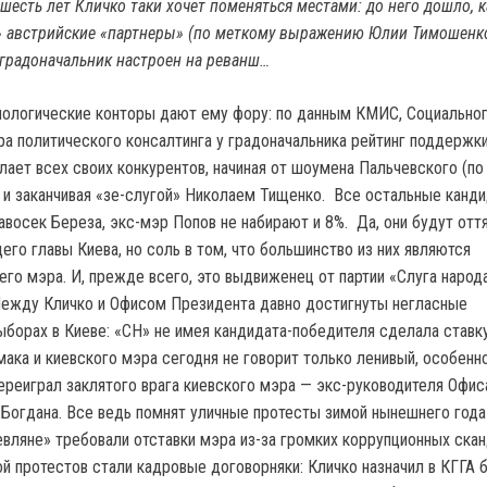
шесть лет Кличко таки хочет поменяться местами: до него дошло, к
» австрийские «партнеры» (по меткому выражению Юлии Тимошенко
градоначальник настроен на реванш…
иологические конторы дают ему фору: по данным КМИС, Социально
ра политического консалтинга у градоначальника рейтинг поддержк
лает всех своих конкурентов, начиная от шоумена Пальчевского (по
 и заканчивая «зе-слугой» Николаем Тищенко. Все остальные канд
авосек Береза, экс-мэр Попов не набирают и 8%. Да, они будут отт
го главы Киева, но соль в том, что большинство из них являются
го мэра. И, прежде всего, это выдвиженец от партии «Слуга народ
Между Кличко и Офисом Президента давно достигнуты негласные
ыборах в Киеве: «СН» не имея кандидата-победителя сделала ставку
мака и киевского мэра сегодня не говорит только ленивый, особенн
переиграл заклятого врага киевского мэра — экс-руководителя Офис
Богдана. Все ведь помнят уличные протесты зимой нынешнего года
евляне» требовали отставки мэра из-за громких коррупционных скан
й протестов стали кадровые договорняки: Кличко назначил в КГГА