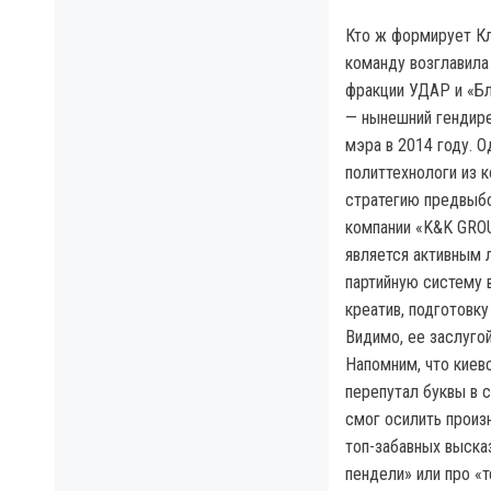
Кто ж формирует Кл
команду возглавила
фракции УДАР и «Бл
— нынешний гендире
мэра в 2014 году. 
политтехнологи из 
стратегию предвыбо
компании «K&K GROU
является активным 
партийную систему в
креатив, подготовку
Видимо, ее заслуго
Напомним, что киевс
перепутал буквы в с
смог осилить произ
топ-забавных выска
пендели» или про «т