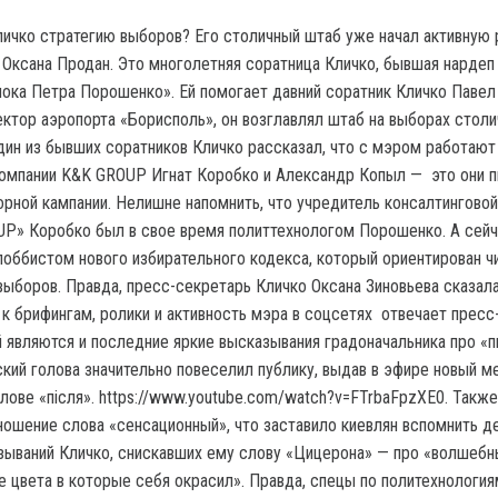
ичко стратегию выборов? Его столичный штаб уже начал активную 
 Оксана Продан. Это многолетняя соратница Кличко, бывшая нардеп
ока Петра Порошенко». Ей помогает давний соратник Кличко Павел
ктор аэропорта «Борисполь», он возглавлял штаб на выборах столи
Один из бывших соратников Кличко рассказал, что с мэром работают
компании K&K GROUP Игнат Коробко и Александр Копыл — это они 
рной кампании. Нелишне напомнить, что учредитель консалтинговой
P» Коробко был в свое время политтехнологом Порошенко. А сейч
лоббистом нового избирательного кодекса, который ориентирован ч
ыборов. Правда, пресс-секретарь Кличко Оксана Зиновьева сказала,
 к брифингам, ролики и активность мэра в соцсетях отвечает пресс
й являются и последние яркие высказывания градоначальника про «п
кий голова значительно повеселил публику, выдав в эфире новый ме
лове «після». https://www.youtube.com/watch?v=FTrbaFpzXE0. Также
ношение слова «сенсационный», что заставило киевлян вспомнить д
зываний Кличко, снискавших ему слову «Цицерона» — про «волшеб
е цвета в которые себя окрасил». Правда, спецы по политехнология