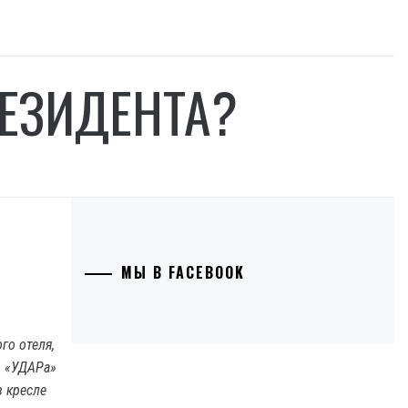
РЕЗИДЕНТА?
МЫ В FACEBOOK
го отеля,
р «УДАРа»
в кресле