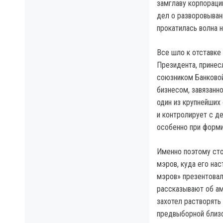
замглаву корпораци
дел о разворовыван
прокатилась волна 
Все шло к отставке
Президента, принес
союзником Банковой 
бизнесом, завязанно
один из крупнейших
и контролирует с д
особенно при форми
Именно поэтому сто
мэров, куда его нас
мэров» презентовал
рассказывают об ам
захотел растворять
предвыборной близо