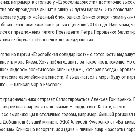
ния: например, в столице у «Евросолидарности» достаточно высок
ртия экс-президента дышит в спину «Слугам народа». Это позволило
всовете ударно-майданный блок, однако Кличко отверг «заманухи»
 обоснованно опасаясь повторения сценария 2014 года. Напомним, ч
лся от предложения пятого Президента Петра Порошенко баллоти
тных выборах от «Европейской солидарности».
аявление партии «Европейская солидарность» о готовности выдвину
жность мэра Киева. Хочу поблагодарить за такое предложение. Но 
ляюсь лидером политической силы «УДАР», которая всегда боролась
тические европейские ценности. И выдвигаться в мэры буду от пар
ко», — написал мэр в Facebook.
ст градоначальника отправят баллотироваться Алексея Гончаренко. 
, но рейтинги партии и свои личные – поддержит. Кстати, на это
 все выдвиженцы в столичные головы, например, бывший регионал 
а Добкин или бывший министр ЖКХ Алексей Кучеренко от «Батькив
оения» Кличко не испортят, их задача – личный пиар и засветка пер