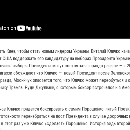
ать Киев, чтобы стать новым лидером Украины. Виталий Кличко нача
т США поддержать его кандидатуру на выборах Президента Украин
рочные выборы Президента могут состояться гораздо раньше — в 2
лигархи обсуждают что Кличко — новый Президент после Зеленског
Правда, Мосийчук опасается того, что Кличко может переобуться и 
нику Трампа, Руди Джулиани, с которым боксер встречался и в Амер
учае Кличко придется боксировать с самим Порошенко: пятый През
 готовности переизбраться на пост Президента в случае досрочных 
и в этот раз уже Кличко «сделает» Порошенко. История ведь второй