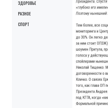
Президента. Спустя 
ЗДОРОВЬЕ
«глубоко его имели
РАЗНОЕ
Поэтому нынешний 
СПОРТ
Тем более, все соц
мониторинга и Цент
до 30%. Он легко де
за ним стоит ОПЗЖ)
шоумен Притула, пр
голоса у действующе
спойлерами нынешне
Николай Тищенко. 
договоренности о в
Кличко. О связях Ер
того, как глава ОП 
Президента Андрея 
под КГГА, когда «ки
Формальной причино