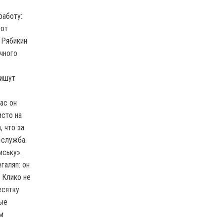
работу:
 от
 Рябикин
чного
пишут
ас он
исто на
 что за
-служба.
иську».
галяп: он
 Клико не
есятку
ные
м