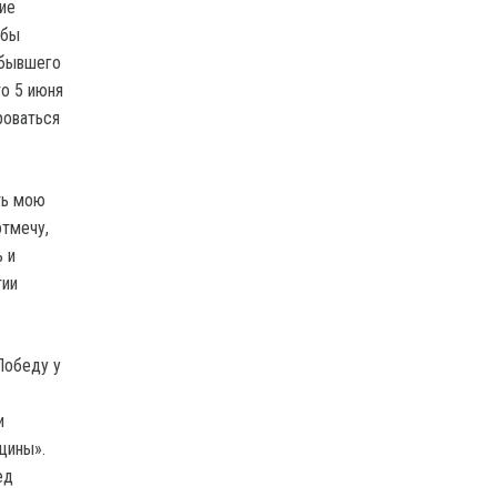
ие
 бы
 бывшего
то 5 июня
роваться
ть мою
отмечу,
 и
тии
Победу у
и
щины».
ед