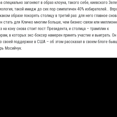
а специально загоняют в образ клоуна, такого себе, киевского Зеле
иология, такой имидж до сих пор симпатичен 40% избирателей… Впр
 каком образе покорять столицу в третий раз: для него главное снов
ен стать для Кличко многим больше, чем бизнес-связи или миллион
аз на кону снова стоит пост Президента, и столица – трамплин к
рам, в которых экс-боксер намерен принять участие и выиграть. Он
о своей поддержке в США – об этом рассказал в своем блоге быв
рь Мосийчук.