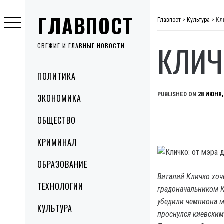
Skip
ГЛАВПОСТ
to
Главпост
>
Культура
>
Кл
content
КЛИЧ
СВЕЖИЕ И ГЛАВНЫЕ НОВОСТИ
Primary
ПОЛИТИКА
Menu
PUBLISHED ON
28 ИЮНЯ,
ЭКОНОМИКА
ОБЩЕСТВО
КРИМИНАЛ
ОБРАЗОВАНИЕ
Виталий Кличко хоч
ТЕХНОЛОГИИ
градоначальником К
убедили чемпиона ми
КУЛЬТУРА
проснулся киевским