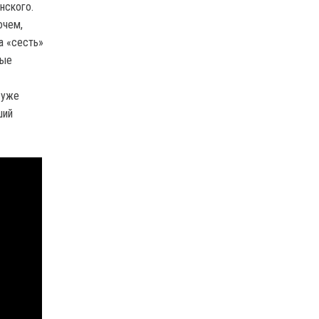
нского.
очем,
а «сесть»
ные
 уже
ший