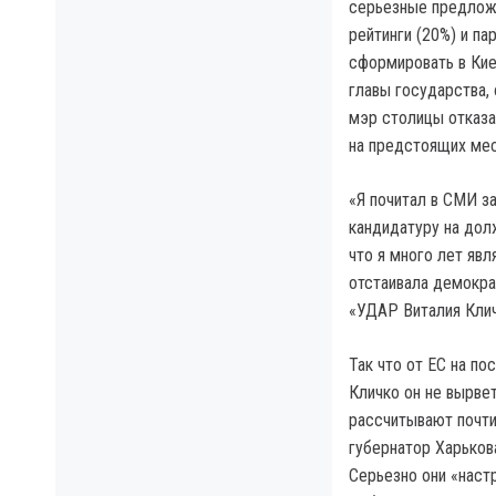
серьезные предложе
рейтинги (20%) и па
сформировать в Кие
главы государства,
мэр столицы отказа
на предстоящих мес
«Я почитал в СМИ з
кандидатуру на дол
что я много лет яв
отстаивала демокра
«УДАР Виталия Клич
Так что от ЕС на по
Кличко он не вырвет
рассчитывают почти
губернатор Харьков
Серьезно они «настр