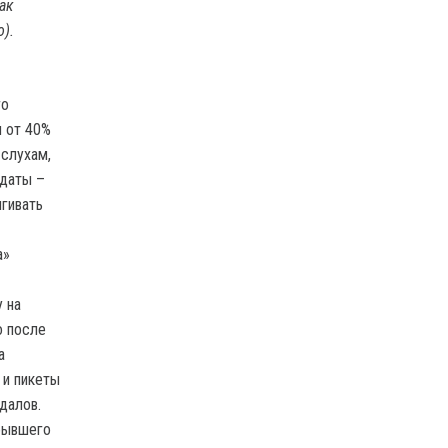
ак
).
го
и от 40%
 слухам,
идаты –
ягивать
а»
 на
о после
а
 и пикеты
далов.
 бывшего