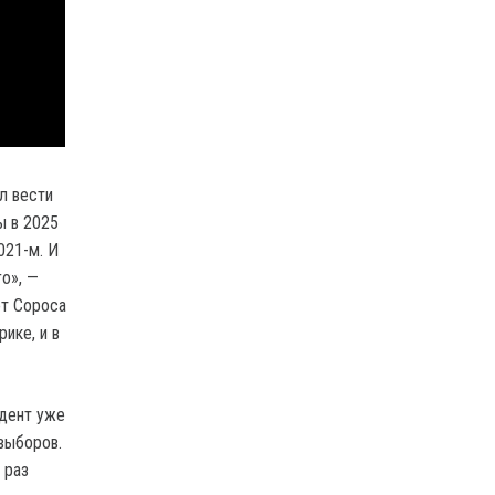
л вести
ы в 2025
021-м. И
о», —
от Сороса
ике, и в
идент уже
выборов.
 раз