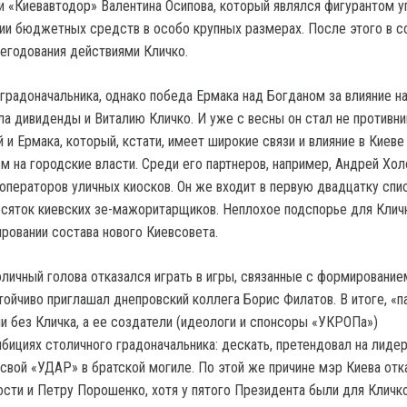
и «Киевавтодор» Валентина Осипова, который являлся фигурантом 
ии бюджетных средств в особо крупных размерах. После этого в с
негодования действиями Кличко.
 градоначальника, однако победа Ермака над Богданом за влияние н
ла дивиденды и Виталию Кличко. И уже с весны он стал не противни
и Ермака, который, кстати, имеет широкие связи и влияние в Киеве
м на городские власти. Среди его партнеров, например, Андрей Хол
 операторов уличных киосков. Он же входит в первую двадцатку спи
есяток киевских зе-мажоритарщиков. Неплохое подспорье для Клич
ровании состава нового Киевсовета.
личный голова отказался играть в игры, связанные с формирование
тойчиво приглашал днепровский коллега Борис Филатов. В итоге, «п
и без Кличка, а ее создатели (идеологи и спонсоры «УКРОПа»)
бициях столичного градоначальника: дескать, претендовал на лидер
 свой «УДАР» в братской могиле. По этой же причине мэр Киева отк
сти и Петру Порошенко, хотя у пятого Президента были для Кличк