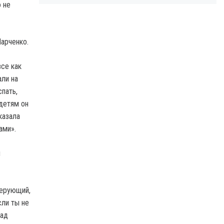
 не
Марченко.
се как
али на
пать,
 детям он
казала
ами».
м
верующий,
сли ты не
над