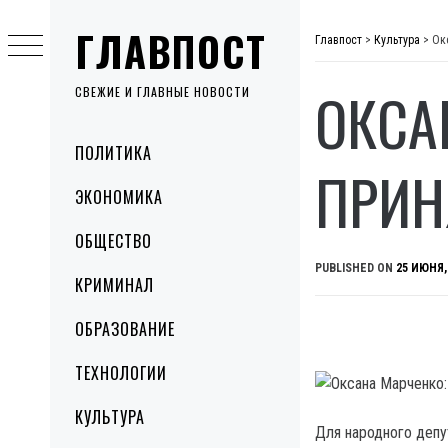
Skip
ГЛАВПОСТ
to
Главпост
>
Культура
>
Ок
content
ОКСА
СВЕЖИЕ И ГЛАВНЫЕ НОВОСТИ
Primary
ПОЛИТИКА
Menu
ПРИН
ЭКОНОМИКА
ОБЩЕСТВО
PUBLISHED ON
25 ИЮНЯ,
КРИМИНАЛ
ОБРАЗОВАНИЕ
ТЕХНОЛОГИИ
КУЛЬТУРА
Для народного депу