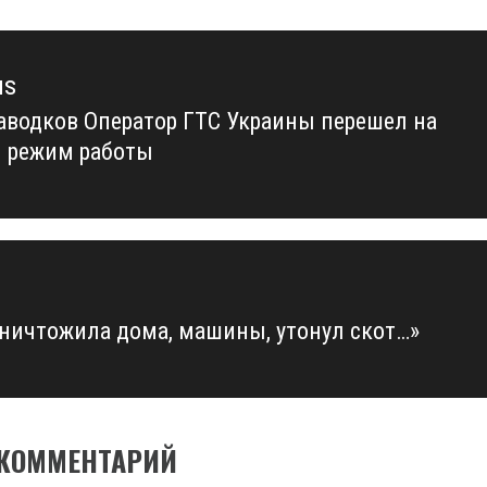
us
паводков Оператор ГТС Украины перешел на
us
 режим работы
уничтожила дома, машины, утонул скот…»
 КОММЕНТАРИЙ