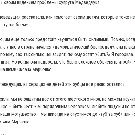
сь своим видением проблемы супруга Медведчука.
леведущая рассказала, как помогает своим детям, которые тоже н
 эту проблему.
ю, им еще только предстоит научиться быть сильными. Помню, когд
 а у нас в стране начался «демократический беспредел», она плака
почему вас так сильно ненавидят, почему хотят убить?» Я говорила,
я игра. Но когда она подросла, это было сложнее объяснять игрой», 
наниями Оксана Марченко.
леведущая, на сердцах ее детей эти рубцы все равно остались.
рили: мы не защитим вас от этого жестокого мира, но можем научи
вное – быть честным, порядочным человеком, любить людей и не о
 наше могущество ‒ мы никогда не опустимся до «зуб за зуб» или «
ксана Марченко.