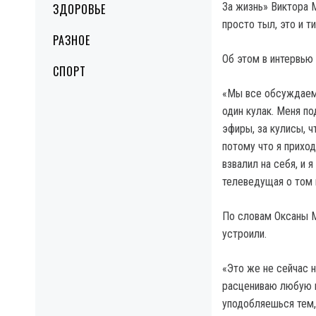
За жизнь» Виктора 
ЗДОРОВЬЕ
просто тыл, это и т
РАЗНОЕ
Об этом в интервью
СПОРТ
«Мы все обсуждаем 
один кулак. Меня п
эфиры, за кулисы, ч
потому что я приход
взвалил на себя, и 
телеведущая о том 
По словам Оксаны М
устроили.
«Это же не сейчас 
расцениваю любую н
уподобляешься тем,