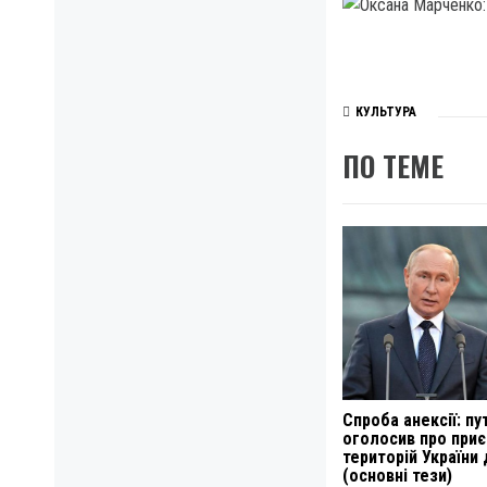
КУЛЬТУРА
ПО ТЕМЕ
Спроба анексії: пу
оголосив про при
територій України
(основні тези)