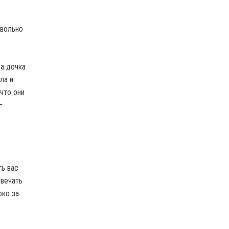
евольно
а дочка
ла и
 что они
–
ть вас
твечать
око за