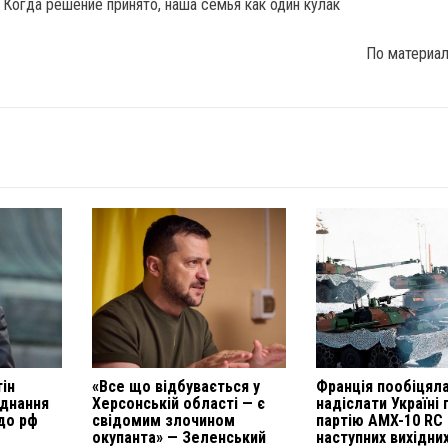
По материа
тін
«Все що відбувається у
Франція пообіцял
єднання
Херсонській області — є
надіслати Україні
 до рф
свідомим злочином
партію AMX-10 RC
окупанта» — Зеленський
наступних вихідни