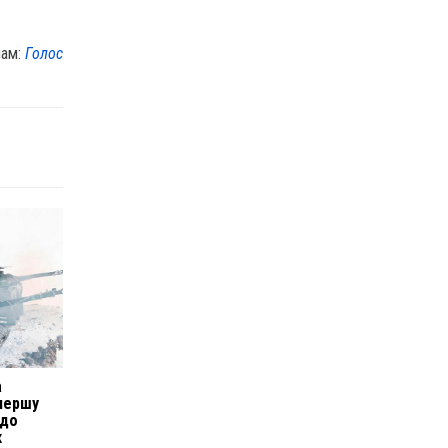
лам:
Голос
а
 першу
 до
х