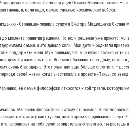
Медведчука и известной телеведущей Оксаны Марченко семья – это
ихая гавань, и, если надо, самые сильные космические войска.
 изданию «Страна.ua» заявила супруга Виктора Медведчука Оксана 
до момента принятия решения. Но если решение уже принято, мы в
оддерживала семья, и это давало силы. Мои дети и родители приезж
тобы поддержать меня. Муж понимал, что мне нужно только есть и с
ила домой и валилась с ног. Все мои обязанности по дому, семье и
я ему очень благодарна. Этот опыт нас еще больше сплотил», – расс
периоде своей жизни, когда участвовала в проекте «Танцы со звезд
арченко, ее семья философски относится к той травле, которую и
началось. Мы очень философски к этому относимся. Я, как человек 
енависть и критику как ступени, по которым я поднимаюсь вверх. Е
 кто направляет на тебя свою отрицательную энергию, ты растешь 