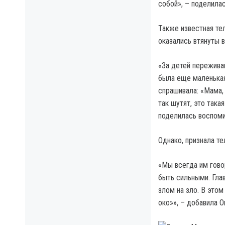
собой», – поделила
Также известная те
оказались втянуты в
«За детей пережива
была еще маленькая,
спрашивала: «Мама, 
так шутят, это така
поделилась воспоми
Однако, признала те
«Мы всегда им гово
быть сильными. Гла
злом на зло. В этом
око»», – добавила О