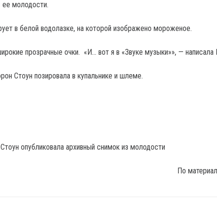
 ее молодости.
рует в белой водолазке, на которой изображено мороженое.
широкие прозрачные очки. «И… вот я в «Звуке музыки»», — написала
рон Стоун позировала в купальнике и шлеме.
По материа