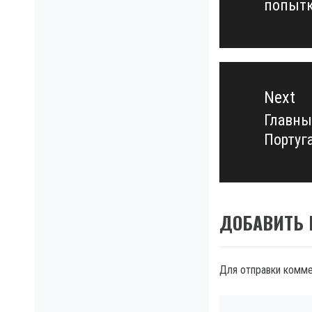
попытк
post:
Next
Главны
Next
Португ
post:
ДОБАВИТЬ
Для отправки комм