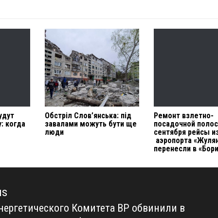
удут
Обстріл Слов’янська: під
Ремонт взлетно-
: когда
завалами можуть бути ще
посадочной полос
люди
сентября рейсы и
аэропорта «Жуля
перенесли в «Бор
us
энергетического Комитета ВР обвинили в
us