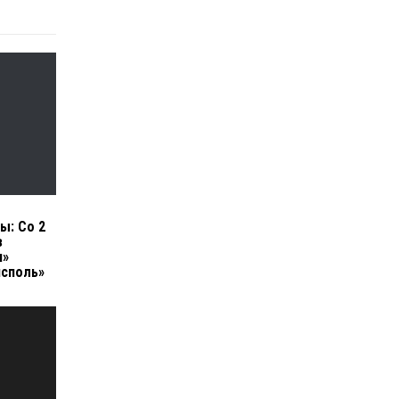
ы: Со 2
з
н»
исполь»