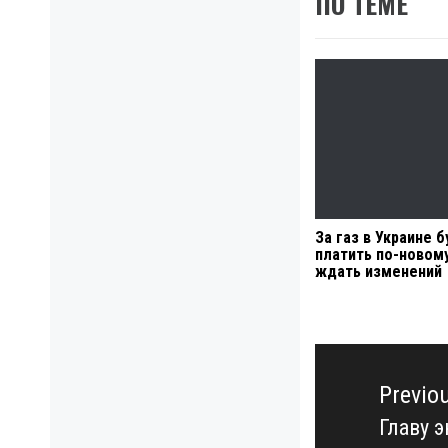
ПО ТЕМЕ
За газ в Украине б
платить по-новому
ждать изменений
Навигация
по
Previo
записям
Главу 
Previo