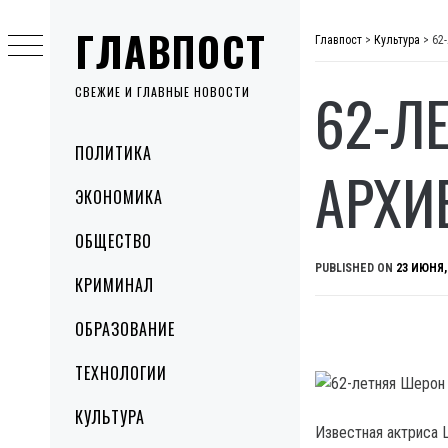
Skip
ГЛАВПОСТ
to
Главпост
>
Культура
>
62
content
62-Л
СВЕЖИЕ И ГЛАВНЫЕ НОВОСТИ
Primary
ПОЛИТИКА
Menu
АРХИ
ЭКОНОМИКА
ОБЩЕСТВО
PUBLISHED ON
23 ИЮНЯ,
КРИМИНАЛ
ОБРАЗОВАНИЕ
ТЕХНОЛОГИИ
КУЛЬТУРА
Известная актриса 