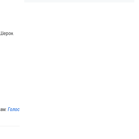
 Шерон.
лам:
Голос