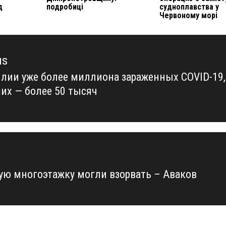
д
подробиці
судноплавства у
Червоному морі
us
илии уже более миллиона зараженных COVID-19,
us
их — более 50 тысяч
ую многоэтажку могли взорвать – Аваков