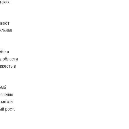
таких
ывают
ильная
мбе в
в области
яжесть в
омб
изненно
о может
ый рост.