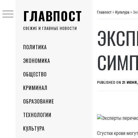
Skip
ГЛАВПОСТ
to
Главпост
>
Культура
>
Эк
content
ЭКСП
СВЕЖИЕ И ГЛАВНЫЕ НОВОСТИ
Primary
ПОЛИТИКА
Menu
СИМП
ЭКОНОМИКА
ОБЩЕСТВО
PUBLISHED ON
21 ИЮНЯ,
КРИМИНАЛ
ОБРАЗОВАНИЕ
ТЕХНОЛОГИИ
КУЛЬТУРА
Сгустки крови могут