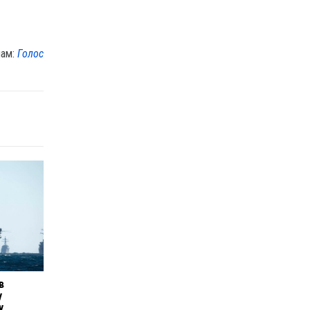
лам:
Голос
в
у
у