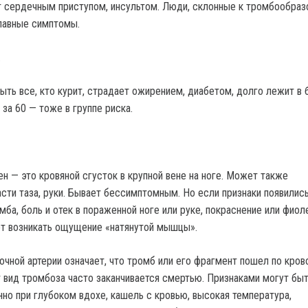
т сердечным приступом, инсультом. Люди, склонные к тромбообраз
лавные симптомы.
.
ыть все, кто курит, страдает ожирением, диабетом, долго лежит в 
за 60 — тоже в группе риска.
н — это кровяной сгусток в крупной вене на ноге. Может также
сти таза, руки. Бывает бессимптомным. Но если признаки появились
мба, боль и отек в пораженной ноге или руке, покраснение или фио
т возникать ощущение «натянутой мышцы».
чной артерии означает, что тромб или его фрагмент пошел по кров
от вид тромбоза часто заканчивается смертью. Признаками могут бы
нно при глубоком вдохе, кашель с кровью, высокая температура,