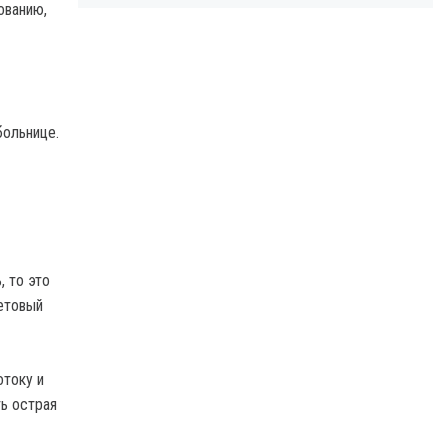
ованию,
больнице.
, то это
летовый
отоку и
ть острая