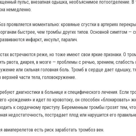
ащенный пульс, внезапная одышка, необъяснимое потоотделение. В 
жна немедленно.
оз проявляется моментально: кровяные сгустки в артериях перекр
 органам быстрее, чем тромбы других типов. Основной симптом — с
развиваются инфаркт, инсульт, паралич.
стах встречаются реже, но тоже имеют свои яркие признаки. О тро
ть рвота, диарея, в мозге — проблемы с речью, зрением, слабость 
ружение или сильная головная боль. Тромб в сердце дает одышку, т
 верхней части тела, головокружение.
требуют диагностики в больнице и специфического лечения. Если тр
его «рождения» и идет по кровотоку, он способен «блокировать» ж
водить к сердечному приступу. Беременным тромбы грозят тем, чт
рная недостаточность, пострадает плод или нарушится его правильн
я авиаперелетов есть риск заработать тромбоз вен.