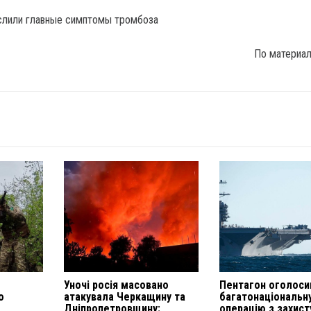
По материа
Уночі росія масовано
Пентагон оголоси
о
атакувала Черкащину та
багатонаціональн
Дніпропетровщину:
операцію з захист