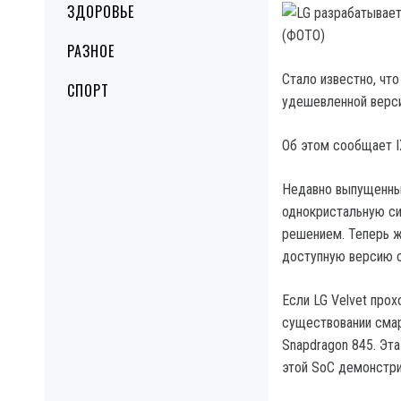
ЗДОРОВЬЕ
РАЗНОЕ
Стало известно, что
СПОРТ
удешевленной верси
Об этом сообщает I
Недавно выпущенный
однокристальную си
решением. Теперь ж
доступную версию с
Если LG Velvet про
существовании смар
Snapdragon 845. Эт
этой SoC демонстри