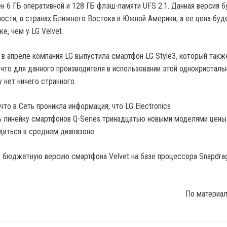
н 6 ГБ оперативной и 128 ГБ флэш-памяти UFS 2.1. Данная версия б
ности, в странах Ближнего Востока и Южной Америки, а ее цена буд
е, чем у LG Velvet.
 в апреле компания LG выпустила смартфон LG Style3, который такж
 что для данного производителя в использовании этой однокристаль
 нет ничего странного.
то в Сеть проникла информация, что LG Electronics
ь линейку смартфонов Q-Series тринадцатью новыми моделями цены
диться в среднем диапазоне.
По материа