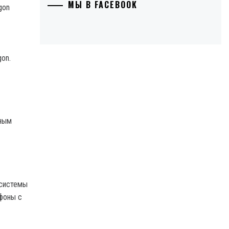
МЫ В FACEBOOK
on.
нным
 системы
тфоны с