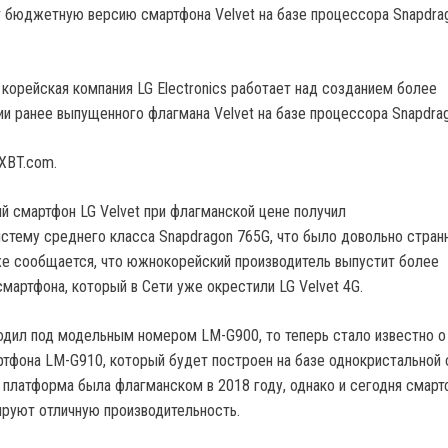
 корейская компания LG Electronics работает над созданием более
и ранее выпущенного флагмана Velvet на базе процессора Snapdrag
XBT.com.
 смартфон LG Velvet при флагманской цене получил
стему среднего класса Snapdragon 765G, что было довольно стра
е сообщается, что южнокорейский производитель выпустит более
мартфона, который в Сети уже окрестили LG Velvet 4G.
ходил под модельным номером LM-G900, то теперь стало известно о
тфона LM-G910, который будет построен на базе однокристальной
а платформа была флагманском в 2018 году, однако и сегодня смар
руют отличную производительность.