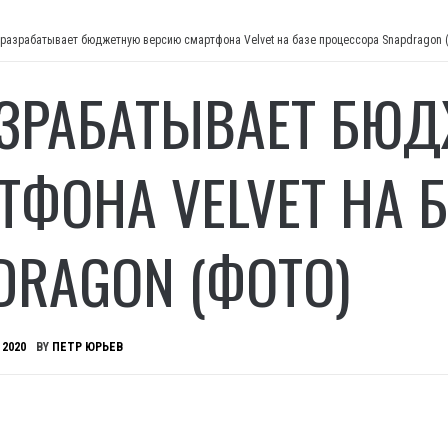
 разрабатывает бюджетную версию смартфона Velvet на базе процессора Snapdragon
АЗРАБАТЫВАЕТ БЮ
ТФОНА VELVET НА 
DRAGON (ФОТО)
 2020
BY
ПЕТР ЮРЬЕВ