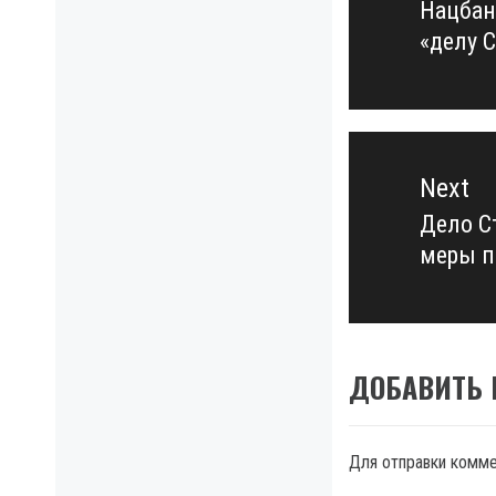
Нацбан
Previo
«делу 
post:
Next
Дело С
Next
меры п
post:
ДОБАВИТЬ
Для отправки комм