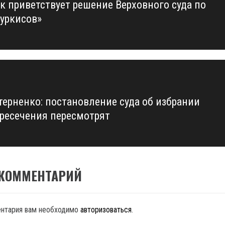
к приветствует решение Верховного суда по
us
Суркисов»
терненко: постановление суда об избрании
ресечения пересмотрят
 КОММЕНТАРИЙ
ентария вам необходимо
авторизоваться
.