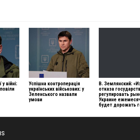
 у війні:
Успішна контроперація
В. Землянский: «И
повіли
українських військових: у
отказа государст
Зеленського назвали
регулировать рын
умови
Украине ежемеся
будет дорожать г
us