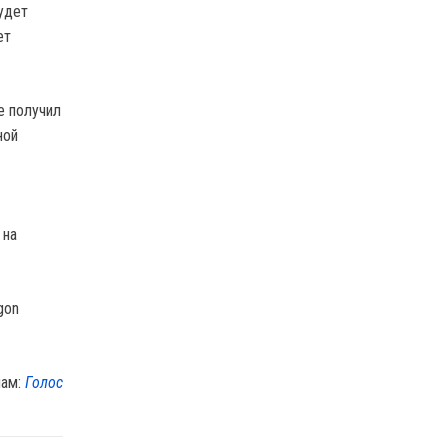
удет
ет
е получил
ной
 на
лам:
Голос