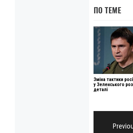
ПО ТЕМЕ
Зміна тактики росії
у Зеленського роз
деталі
Навигация
по
Previo
записям