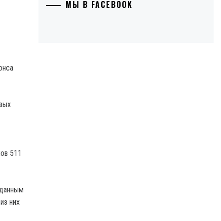
МЫ В FACEBOOK
онса
овых
нов 511
 данным
из них