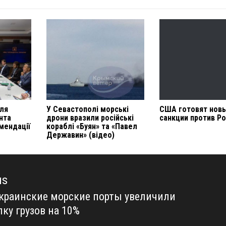
для
У Севастополі морські
США готовят нов
нта
дрони вразили російські
санкции против Р
мендації
кораблі «Буян» та «Павел
Державин» (відео)
us
украинские морские порты увеличили
us
лку грузов на 10%