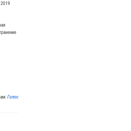
 2019
чая
транение
лам:
Голос