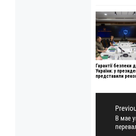
Гарантії безпеки 
України: у президе
представили реко
Навигация
по
Previo
записям
В мае 
Previo
перева
post: