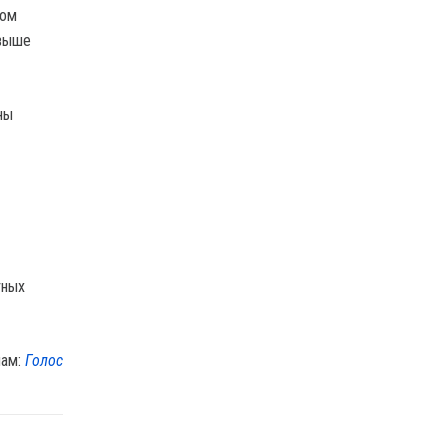
том
 выше
ны
лам:
Голос