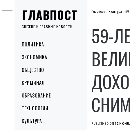
Skip
ГЛАВПОСТ
to
Главпост
>
Культура
>
59
content
59-Л
СВЕЖИЕ И ГЛАВНЫЕ НОВОСТИ
Primary
ПОЛИТИКА
Menu
ВЕЛИ
ЭКОНОМИКА
ОБЩЕСТВО
ДОХО
КРИМИНАЛ
СНИМ
ОБРАЗОВАНИЕ
ТЕХНОЛОГИИ
КУЛЬТУРА
PUBLISHED ON
12 ИЮНЯ,