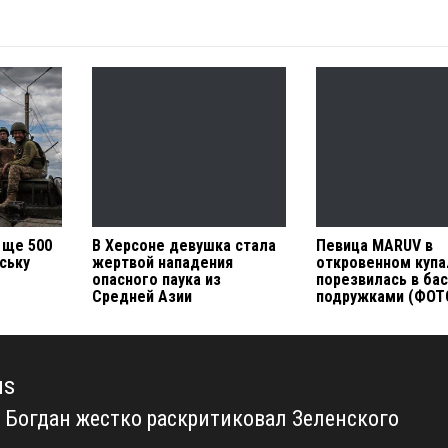
 ще 500
В Херсоне девушка стала
Певица MARUV в
нську
жертвой нападения
откровенном купа
опасного паука из
порезвилась в ба
Средней Азии
подружками (ФОТ
us
 Богдан жестко раскритиковал Зеленского
us