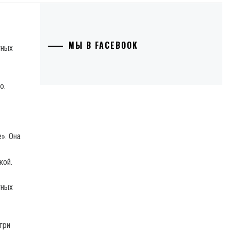
МЫ В FACEBOOK
о.
». Она
кой.
три