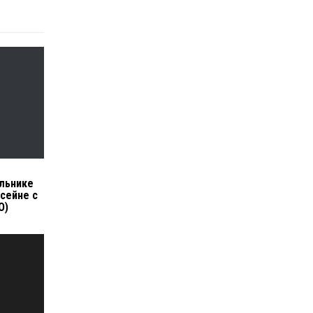
льнике
ссейне с
О)