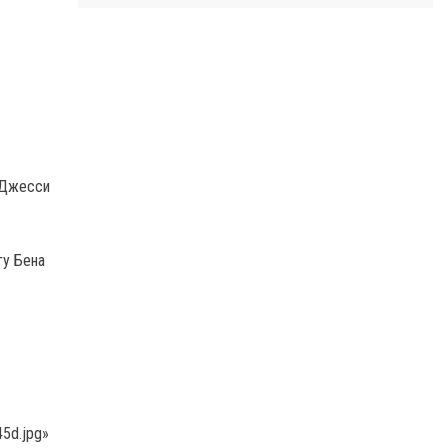
 Джесси
гу Бена