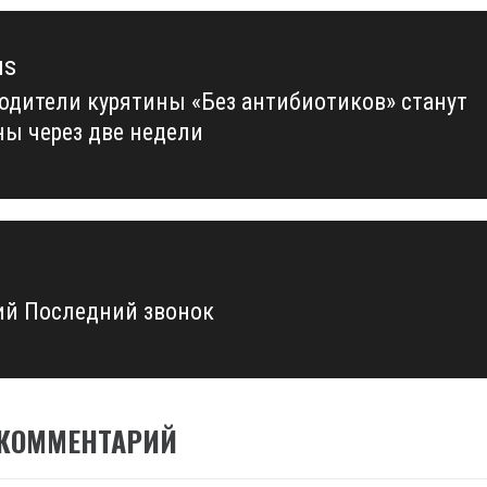
us
одители курятины «Без антибиотиков» станут
us
ны через две недели
й Последний звонок
 КОММЕНТАРИЙ