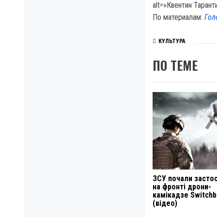
По материалам:
Гол
КУЛЬТУРА
ПО ТЕМЕ
ЗСУ почали засто
на фронті дрони-
камікадзе Switchb
(відео)