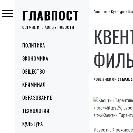
Skip
ГЛАВПОСТ
to
Главпост
>
Культура
>
Кв
content
КВЕН
СВЕЖИЕ И ГЛАВНЫЕ НОВОСТИ
Primary
ПОЛИТИКА
Menu
ФИЛЬ
ЭКОНОМИКА
ОБЩЕСТВО
PUBLISHED ON
29 МАЯ, 2
КРИМИНАЛ
ОБРАЗОВАНИЕ
» src=»https://glav
ТЕХНОЛОГИИ
alt=»Квентин Таран
КУЛЬТУРА
Известный режиссер