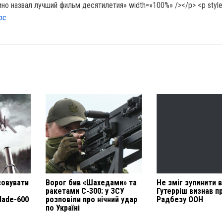
ос
совувати
Ворог бив «Шахедами» та
Не зміг зупинити в
ракетами С-300: у ЗСУ
Гутерріш визнав п
lade-600
розповіли про нічний удар
Радбезу ООН
по Україні