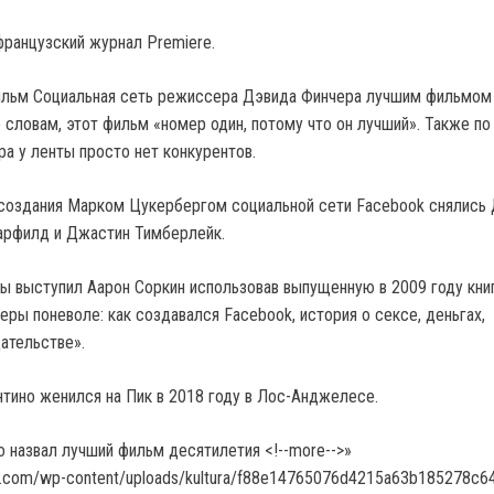
ранцузский журнал Premiere.
фильм Социальная сеть режиссера Дэвида Финчера лучшим фильмом
 словам, этот фильм «номер один, потому что он лучший». Также по
а у ленты просто нет конкурентов.
 создания Марком Цукербергом социальной сети Facebook снялись
арфилд и Джастин Тимберлейк.
ы выступил Аарон Соркин использовав выпущенную в 2009 году кни
ры поневоле: как создавался Facebook, история о сексе, деньгах,
ательстве».
нтино женился на Пик в 2018 году в Лос-Анджелесе.