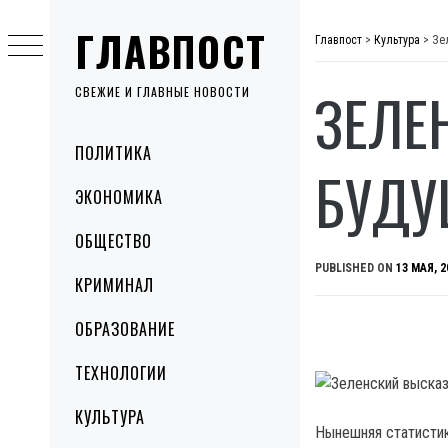
Skip
ГЛАВПОСТ
to
Главпост
>
Культура
>
Зе
content
ЗЕЛЕ
СВЕЖИЕ И ГЛАВНЫЕ НОВОСТИ
Primary
ПОЛИТИКА
Menu
БУДУ
ЭКОНОМИКА
ОБЩЕСТВО
PUBLISHED ON
13 МАЯ, 2
КРИМИНАЛ
ОБРАЗОВАНИЕ
ТЕХНОЛОГИИ
КУЛЬТУРА
Нынешняя статистик