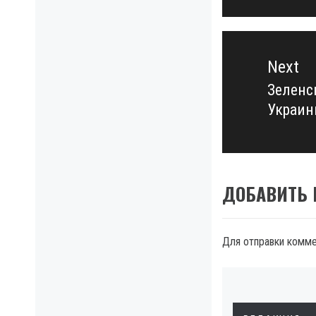
Next
Зеленс
Next
Украин
post:
ДОБАВИТЬ
Для отправки комм