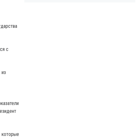
ударства
ся с
 из
оказатели
резидент
, которые