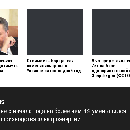
вських
Стоимость борща: как
Vivo представил 
удитимуть
изменились цены в
Z5x на базе
ва
Украине за последний год
однокристальной
Snapdragon (ФОТО
us
ине с начала года на более чем 8% уменьшился
us
производства электроэнергии