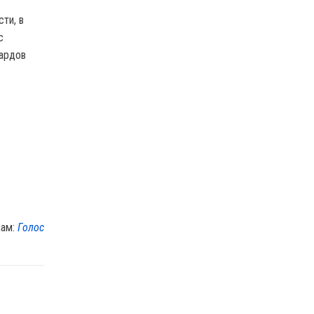
ти, в
с
иардов
лам:
Голос