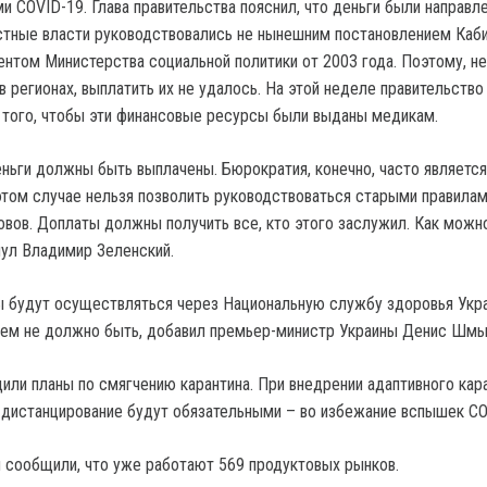
и COVID-19. Глава правительства пояснил, что деньги были направл
стные власти руководствовались не нынешним постановлением Каб
ентом Министерства социальной политики от 2003 года. Поэтому, н
в регионах, выплатить их не удалось. На этой неделе правительство
 того, чтобы эти финансовые ресурсы были выданы медикам.
еньги должны быть выплачены. Бюрократия, конечно, часто является
 этом случае нельзя позволить руководствоваться старыми правилам
овов. Доплаты должны получить все, кто этого заслужил. Как можн
нул Владимир Зеленский.
 будут осуществляться через Национальную службу здоровья Укра
ем не должно быть, добавил премьер-министр Украины Денис Шмы
или планы по смягчению карантина. При внедрении адаптивного кар
 дистанцирование будут обязательными – во избежание вспышек CO
 сообщили, что уже работают 569 продуктовых рынков.