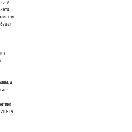
ены в
инета
есмотря
 будет
и в
о
ины, а
галь.
антина
VID-19.