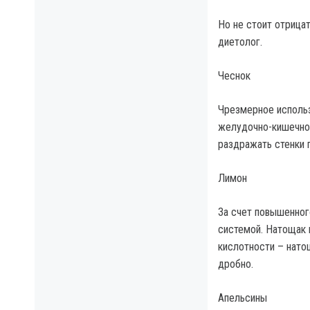
Но не стоит отрица
диетолог.
Чеснок
Чрезмерное использ
желудочно-кишечног
раздражать стенки 
Лимон
За счет повышенног
системой. Натощак 
кислотности – нато
дробно.
Апельсины