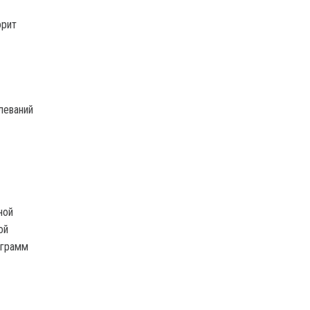
орит
леваний
ной
ой
 грамм