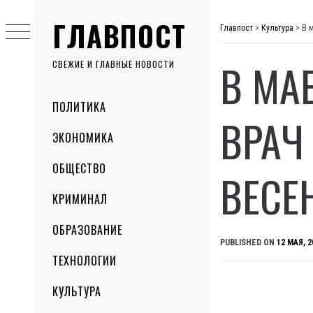
Skip
ГЛАВПОСТ
to
Главпост
>
Культура
>
В 
content
В МА
СВЕЖИЕ И ГЛАВНЫЕ НОВОСТИ
Primary
ПОЛИТИКА
Menu
ВРАЧ
ЭКОНОМИКА
ОБЩЕСТВО
ВЕСЕ
КРИМИНАЛ
ОБРАЗОВАНИЕ
PUBLISHED ON
12 МАЯ, 2
ТЕХНОЛОГИИ
КУЛЬТУРА