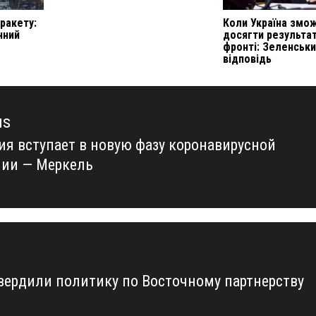
 ракету:
Коли Україна змо
чний
досягти результат
фронті: Зеленськи
відповідь
us
ия вступает в новую фазу коронавирусной
us
ии — Меркель
твердили политику по Восточному партнерству