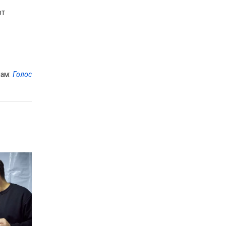
от
лам:
Голос