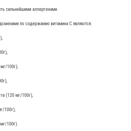
ть сильнейшими аллергенами.
дсменами по содержанию витамина С являются:
),
0г),
мг/100г),
0г),
та (120 мг/100г),
г/100г),
 мг/100г).