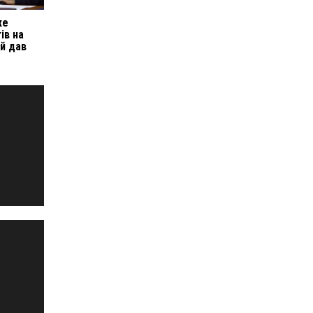
же
ів на
й дав