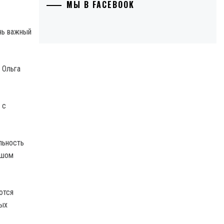
МЫ В FACEBOOK
нь важный
 Ольга
 с
льность
ьшом
ются
ных