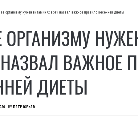
мае организму нужен витамин С: врач назвал важное правило весенней диеты
Е ОРГАНИЗМУ НУЖЕ
 НАЗВАЛ ВАЖНОЕ 
ННЕЙ ДИЕТЫ
020
BY
ПЕТР ЮРЬЕВ