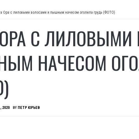
та Ора с лиловыми волосами и пышным начесом оголила грудь (ФОТО)
 ОРА С ЛИЛОВЫМИ
ЫМ НАЧЕСОМ ОГО
О)
, 2020
BY
ПЕТР ЮРЬЕВ