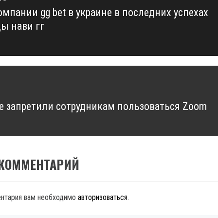
омпании gg bet в украине в последних успехах
us
ы нави гг
le запретили сотрудникам пользоваться Zoom
 КОММЕНТАРИЙ
ентария вам необходимо
авторизоваться
.