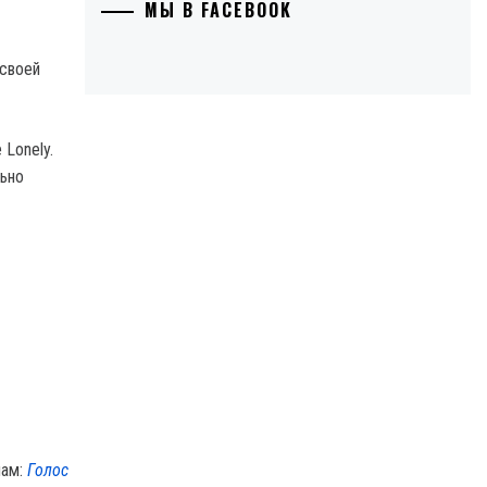
МЫ В FACEBOOK
 своей
 Lonely.
льно
лам:
Голос