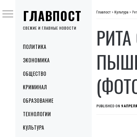
Skip
ГЛАВПОСТ
to
Главпост
>
Культура
>
Ри
content
РИТА
СВЕЖИЕ И ГЛАВНЫЕ НОВОСТИ
Primary
ПОЛИТИКА
Menu
ПЫШН
ЭКОНОМИКА
ОБЩЕСТВО
(ФОТ
КРИМИНАЛ
ОБРАЗОВАНИЕ
PUBLISHED ON
9 АПРЕЛЯ
ТЕХНОЛОГИИ
КУЛЬТУРА