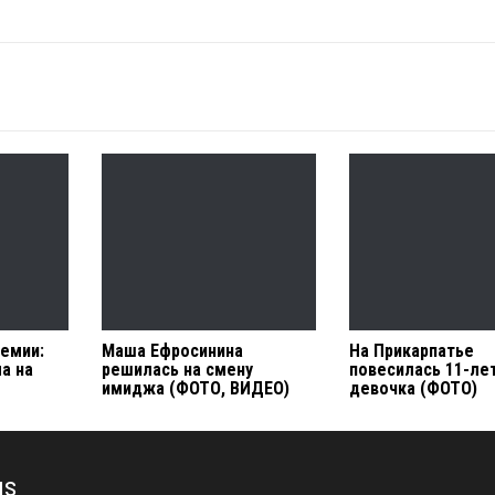
емии:
Маша Ефросинина
На Прикарпатье
а на
решилась на смену
повесилась 11-ле
имиджа (ФОТО, ВИДЕО)
девочка (ФОТО)
us