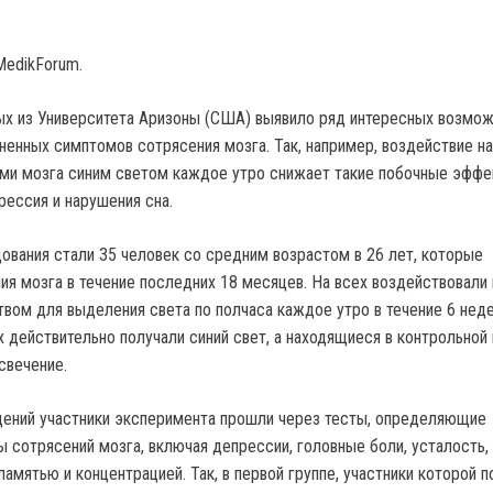
MedikForum.
х из Университета Аризоны (США) выявило ряд интересных возмо
ненных симптомов сотрясения мозга. Так, например, воздействие н
ми мозга синим светом каждое утро снижает такие побочные эфф
рессия и нарушения сна.
ования стали 35 человек со средним возрастом в 26 лет, которые
ия мозга в течение последних 18 месяцев. На всех воздействовали
твом для выделения света по полчаса каждое утро в течение 6 неде
 действительно получали синий свет, а находящиеся в контрольной 
свечение.
ений участники эксперимента прошли через тесты, определяющие
 сотрясений мозга, включая депрессии, головные боли, усталость,
амятью и концентрацией. Так, в первой группе, участники которой п