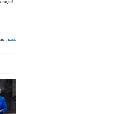
их людей
лам:
Голос