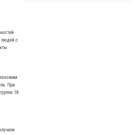
жностей
а людей с
екты
 похожим
ль. При
группе 18
олучали