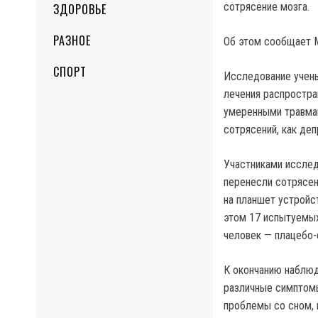
сотрясение мозга.
ЗДОРОВЬЕ
РАЗНОЕ
Об этом сообщает 
СПОРТ
Исследование учены
лечения распростра
умеренными травма
сотрясений, как деп
Участниками исслед
перенесли сотрясен
на планшет устройс
этом 17 испытуемых
человек — плацебо-
К окончанию наблюд
различные симптомы
проблемы со сном, п