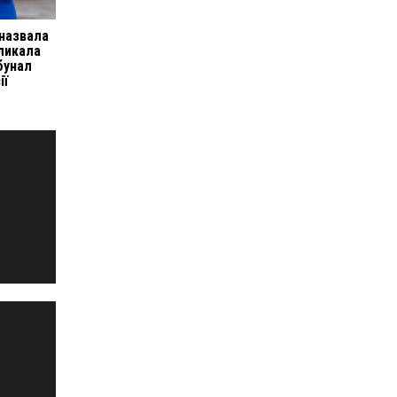
 назвала
ликала
бунал
ії