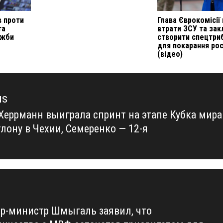
в проти
Глава Єврокомісії
та
втрати ЗСУ та зак
ужби
створити спецтри
для покарання рос
(відео)
us
Херрманн выиграла спринт на этапе Кубка мира
us
тлону в Чехии, Семеренко — 12-я
р-министр Шмыгаль заявил, что