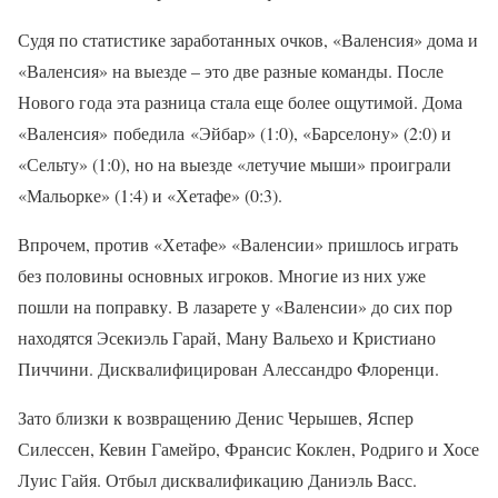
Судя по статистике заработанных очков, «Валенсия» дома и
«Валенсия» на выезде – это две разные команды. После
Нового года эта разница стала еще более ощутимой. Дома
«Валенсия» победила «Эйбар» (1:0), «Барселону» (2:0) и
«Сельту» (1:0), но на выезде «летучие мыши» проиграли
«Мальорке» (1:4) и «Хетафе» (0:3).
Впрочем, против «Хетафе» «Валенсии» пришлось играть
без половины основных игроков. Многие из них уже
пошли на поправку. В лазарете у «Валенсии» до сих пор
находятся Эсекиэль Гарай, Ману Вальехо и Кристиано
Пиччини. Дисквалифицирован Алессандро Флоренци.
Зато близки к возвращению Денис Черышев, Яспер
Силессен, Кевин Гамейро, Франсис Коклен, Родриго и Хосе
Луис Гайя. Отбыл дисквалификацию Даниэль Васс.