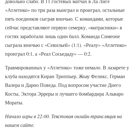
довольно слабо. В 11 гостевых матчах в Ла Лиге
«Атлетико» по три раза выиграл и проиграл, остальные
пять поединков сыграв вничью. С командами, которые
сейчас представляют первую семерку, «матрасники» в
гостях заработали лишь один балл. Команда Симеоне
сыграла вничью с «Севильей» (1:1). «Реалу» «Атлетико»
проиграл 0:1, а «Реал Сосьедаду» — 0:2.
Травмированных у «Атлетико» тоже немало. В лазарете у
клуба находятся Киран Триппьер, Жоау Феликс, Герман
Валера и Дарио Поведа. Под вопросом участие Диего
Косты, Эктора Эрреры и лучшего бомбардира Альваро
Мораты.
Начало игры в 2
2
:
00
. Текстовая онлайн-трансляция на
нашем сайте.