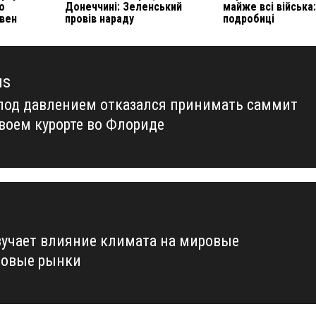
о
Донеччині: Зеленський
майже всі війська
вен
провів нараду
подробиці
us
под давлением отказался принимать саммит
us
своем курорте во Флориде
учает влияние климата на мировые
овые рынки