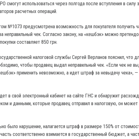
РО смогут использоваться через полгода после вступления в силу з
аторов расчетных операций.
том №1073 предусмотрена возможность для покупателя получить ч
за неправильный чек. Согласно закону, на «кешбэк» можно претендо
покупки составляет 850 грн.
Государственной налоговой службы Сергей Верланов пояснил, что д
обходимо, чтобы продавец выдал неправильный чек. «Если чек не вы
кешбэк» применить невозможно, а идет штраф за невыдачу чека», 
йдет в свой электронный кабинет на сайте ГНС и обнаружит расхож
ом и данными, которые продавец отправил в налоговую, он может
ьно было нарушение, налагается штраф в размере 150% от стоимос
х часть соответственно взимается в государственный бюджет, а час