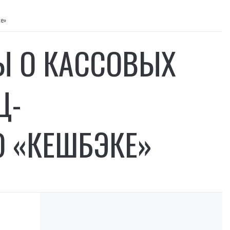
ке»
Ы О КАССОВЫХ
Ц-
О «КЕШБЭКЕ»