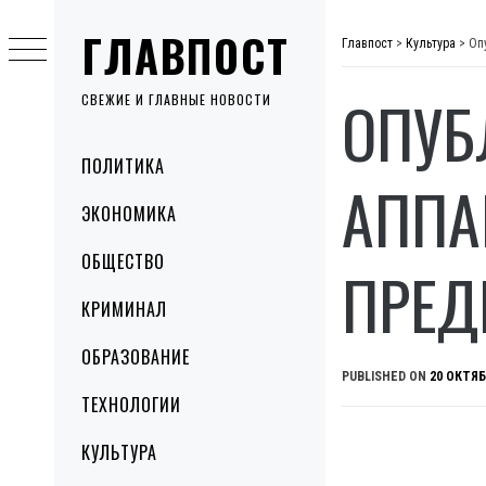
Skip
ГЛАВПОСТ
to
Главпост
>
Культура
>
Оп
content
ОПУБ
СВЕЖИЕ И ГЛАВНЫЕ НОВОСТИ
Primary
ПОЛИТИКА
Menu
АППА
ЭКОНОМИКА
ОБЩЕСТВО
ПРЕД
КРИМИНАЛ
ОБРАЗОВАНИЕ
PUBLISHED ON
20 ОКТЯБ
ТЕХНОЛОГИИ
КУЛЬТУРА