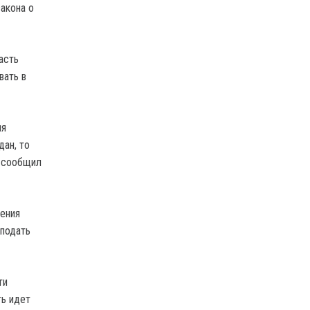
акона о
асть
вать в
ля
дан, то
— сообщил
дения
 подать
ти
ть идет