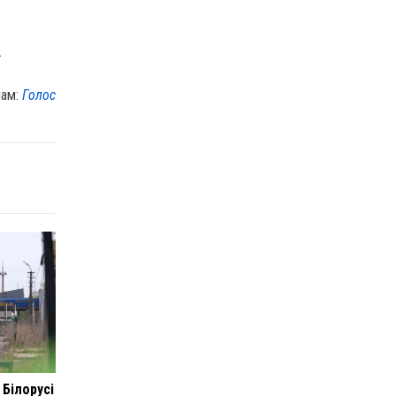
.
лам:
Голос
 Білорусі