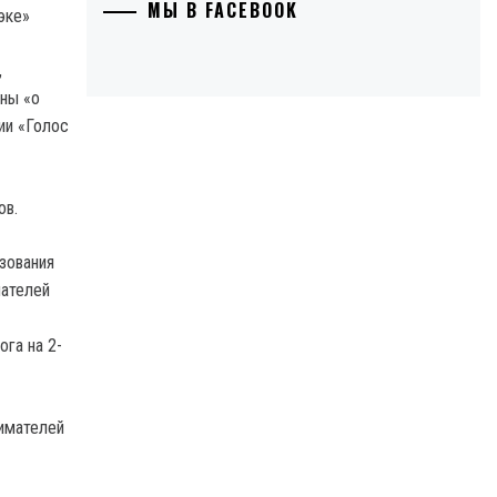
МЫ В FACEBOOK
,
ины «о
ии «Голос
ов.
зования
мателей
га на 2-
нимателей