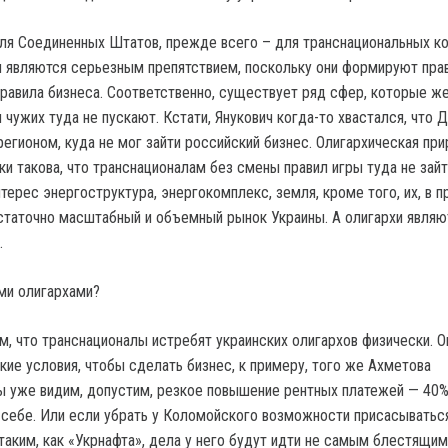
для Соединенных Штатов, прежде всего – для транснациональных к
и являются серьезным препятствием, поскольку они формируют прав
 правила бизнеса. Соответственно, существует ряд сфер, которые ж
чужих туда не пускают. Кстати, Янукович когда-то хвастался, что 
егионом, куда не мог зайти российский бизнес. Олигархическая при
и такова, что транснационалам без смены правил игры туда не зайт
терес энергоструктура, энергокомплекс, земля, кроме того, их, в п
статочно масштабный и объемный рынок Украины. А олигархи являю
.
ми олигархами?
м, что транснационалы истребят украинских олигархов физически. О
кие условия, чтобы сделать бизнес, к примеру, того же Ахметова
 уже видим, допустим, резкое повышение рентных платежей — 40
 себе. Или если убрать у Коломойского возможности присасыватьс
таким, как «Укрнафта», дела у него будут идти не самым блестящим