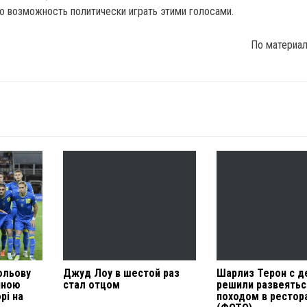
о возможность политически играть этими голосами.
По материа
ольову
Джуд Лоу в шестой раз
Шарлиз Терон с д
чною
стал отцом
решили развеятьс
рі на
походом в рестор