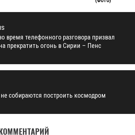
(ФОТО)
us
во время телефонного разговора призвал
us
на прекратить огонь в Сирии – Пенс
ине собираются построить космодром
 КОММЕНТАРИЙ