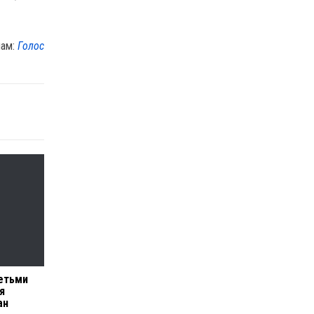
лам:
Голос
етьми
я
ан