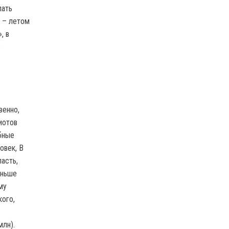
лать
й – летом
, в
ю
венно,
иотов
бные
овек, В
асть,
аньше
му
кого,
млн).