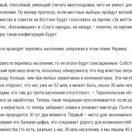
ивый, способный, умеющий считать многоходовки, чего не умеют де
политики. По моему прогнозу, если местные выборы пройдут весно
инство в советах на Востоке будут голосовать за партию «За життя»
тя», «Батькивщину» и «Слугу народа», на западе – понятно, за парти
ку такая конфигурация будет.
ссе проводят перепись населения, опережая в этом плане Украину…
овести перепись населения, то ее итоги будут сенсационные. Собст
кий приговор власти, поскольку обнаружится, что под властью патр
роду больше, чем при любых захватчиках и колонизаторах. Эти пагу
и откроют, что нас уже не 52 млн, а может быть, около 30 млн чел
дим, что там до трети населения отсутствует, — Тернопольская обл
все на заработках. Теперь такая тенденция прослеживается: если р
 и вернуться, то теперь забирают семьи и уезжают навсегда. Поэто
 не проводится. И тут два момента. Первый – чисто для экономичес
ования это базовая цифра, это открывает дорогу для возможностей
ичества (то есть, реально у нас 30 млн населения, а мы пишем 40 