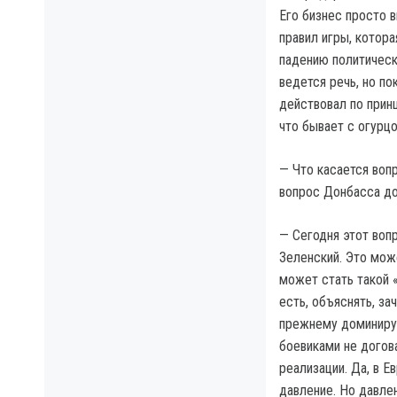
Его бизнес просто 
правил игры, котор
падению политическо
ведется речь, но п
действовал по принц
что бывает с огурцо
— Что касается воп
вопрос Донбасса до
— Сегодня этот вопр
Зеленский. Это мож
может стать такой 
есть, объяснять, за
прежнему доминирую
боевиками не догов
реализации. Да, в Е
давление. Но давле