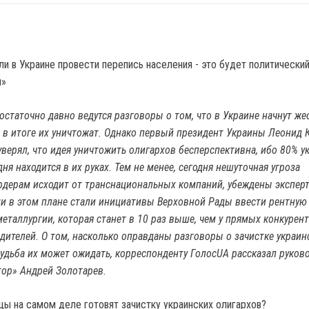
достаточно давно ведутся разговоры о том, что в Украине начнут же
, в итоге их уничтожат. Однако первый президент Украины Леонид 
уверял, что идея уничтожить олигархов бесперспективна, ибо 80% у
ня находится в их руках. Тем не менее, сегодня нешуточная угроза
дерам исходит от транснациональных компаний, убеждены экспер
 в этом плане стали инициативы Верховной Рады ввести рентную
металлургии, которая станет в 10 раз выше, чем у прямых конкурен
дителей. О том, насколько оправданы разговоры о зачистке украин
 судьба их может ожидать, корреспонденту ГолосUA рассказал руков
тор» Андрей Золотарев.
цы на самом деле готовят зачистку украинских олигархов?