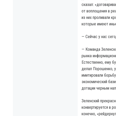
сказал: «договарива
от воплощения в ре
из них проливали кр
которые имеют иные
— Сейчас у нас сег
— Команда Зеленско
рынка информационн
Естественно, ему б
делал Порошенко, у
имитировали борьбу
экономический бази
дотации черным нал
Зеленский прекрасн
конвертируется в р
конечно, «рейдернул