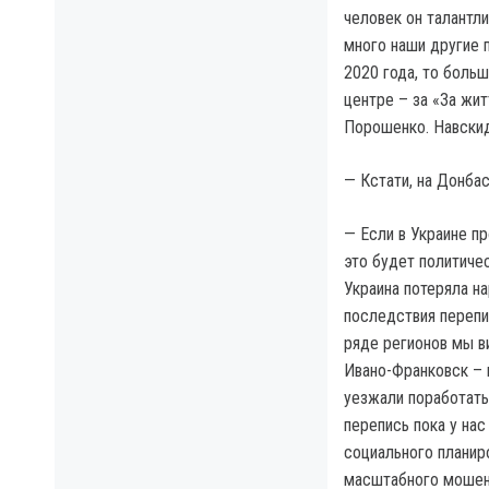
человек он талантл
много наши другие 
2020 года, то больш
центре – за «За жит
Порошенко. Навскид
— Кстати, на Донба
— Если в Украине пр
это будет политичес
Украина потеряла на
последствия перепис
ряде регионов мы ви
Ивано-Франковск – 
уезжали поработать
перепись пока у нас
социального планир
масштабного мошенн