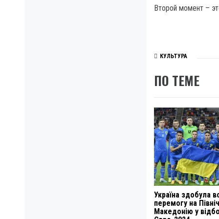
Второй момент – эт
КУЛЬТУРА
ПО ТЕМЕ
Україна здобула в
перемогу на Півні
Македонію у відбо