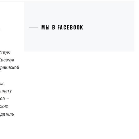
МЫ В FACEBOOK
сткую
Кравчук
краинской
ты.
 плату
тов —
ских
одитель