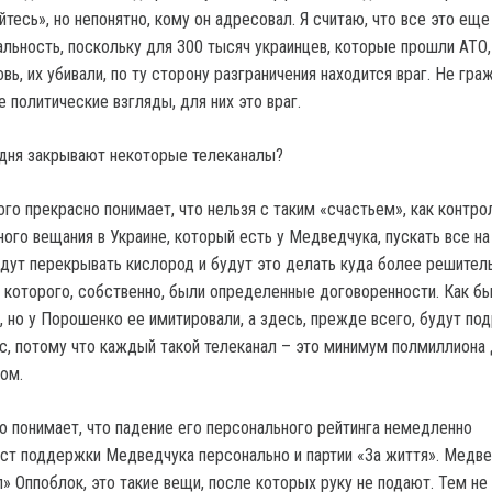
йтесь», но непонятно, кому он адресовал. Я считаю, что все это ещ
альность, поскольку для 300 тысяч украинцев, которые прошли АТО,
овь, их убивали, по ту сторону разграничения находится враг. Не гра
 политические взгляды, для них это враг.
одня закрывают некоторые телеканалы?
го прекрасно понимает, что нельзя с таким «счастьем», как контро
ого вещания в Украине, который есть у Медведчука, пускать все на
удут перекрывать кислород и будут это делать куда более решител
 которого, собственно, были определенные договоренности. Как бы
, но у Порошенко ее имитировали, а здесь, прежде всего, будут по
с, потому что каждый такой телеканал – это минимум полмиллиона
ом.
о понимает, что падение его персонального рейтинга немедленно
ост поддержки Медведчука персонально и партии «За життя». Медве
» Оппоблок, это такие вещи, после которых руку не подают. Тем не