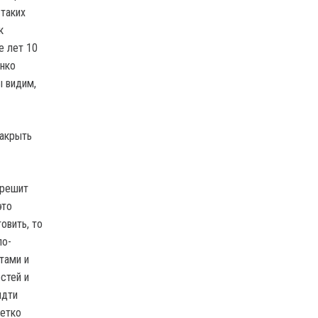
 таких
к
е лет 10
енко
ы видим,
закрыть
 решит
это
овить, то
по-
тами и
стей и
идти
четко