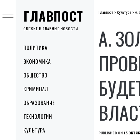
Skip
ГЛАВПОСТ
to
Главпост
>
Культура
>
А.
content
А. ЗО
СВЕЖИЕ И ГЛАВНЫЕ НОВОСТИ
Primary
ПОЛИТИКА
Menu
ПРОВ
ЭКОНОМИКА
ОБЩЕСТВО
БУДЕ
КРИМИНАЛ
ВЛАС
ОБРАЗОВАНИЕ
ТЕХНОЛОГИИ
КУЛЬТУРА
PUBLISHED ON
15 ОКТЯБ