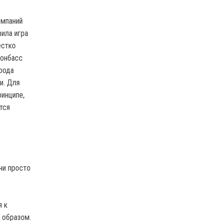
омпаний
ила игра
естко
Донбасс
рода
и. Для
ринципе,
тся
ни просто
%
я к
 образом.