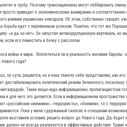
вылетит в трубу. Поэтому транснационалы могут лоббировать смену
ая просто приведет к экономическому вымиранию и соответственно 
го влияния украинских олигархов. Об этом, собственно говорят, уж
ока борьба идет с переменным успехом. Понятно, что тот же Порош
ипу: «и да, но нет». Он запустил антикоррупционную вертикаль, но м
м, если его поместить в бочку с рассолом.
роса войны и мира… Воплотиться ли в реальность желание Европы 
 Нового года?
ос, по сути, решается, но я пока тяжело себе представляю, как его
ет дестабилизировать политический режим Зеленского, поскольку 
«мегазрадой». Такие вещи надо информационно, пропагандистски гот
чем и для чего это делается. Если в информационном пространстве 
т «российские наемники», «террористы», «боевики», то с террорис
ариваются. Пока у меня сдержанный скепсис в отношении возможно
вропе выставили условия, решить вопрос до Нового года. Да, будет 
ние далеко не всегда реализуется в эффективные действия. Трамп 