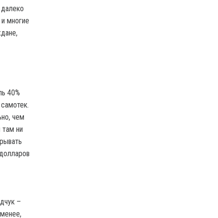
е далеко
 и многие
ждане,
ль 40%
 самотек.
ьно, чем
 там ни
дрывать
 долларов
дчук –
 менее,