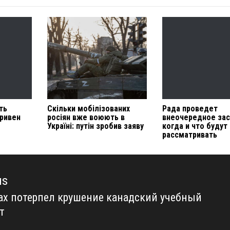
ть
Скільки мобілізованих
Рада проведет
гривен
росіян вже воюють в
внеочередное зас
Україні: путін зробив заяву
когда и что будут
рассматривать
us
ах потерпел крушение канадский учебный
us
т