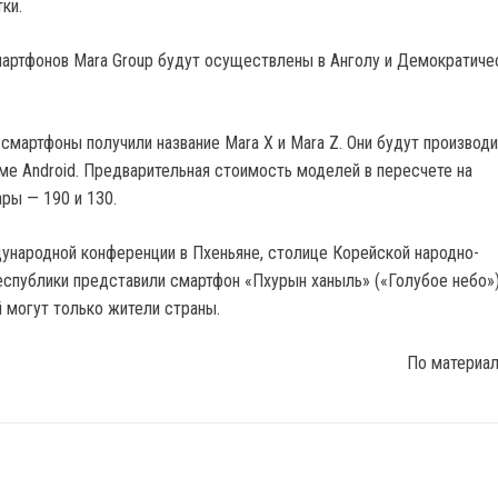
тки.
артфонов Mara Group будут осуществлены в Анголу и Демократич
смартфоны получили название Mara X и Mara Z. Они будут производи
ме Android. Предварительная стоимость моделей в пересчете на
ры — 190 и 130.
дународной конференции в Пхеньяне, столице Корейской народно-
спублики представили смартфон «Пхурын ханыль» («Голубое небо»)
 могут только жители страны.
По материа