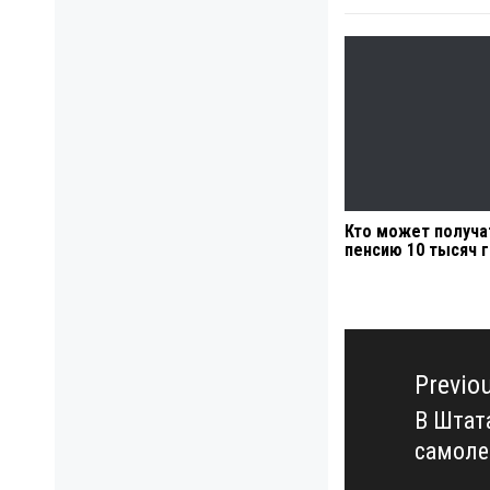
Кто может получа
пенсию 10 тысяч 
Навигация
по
Previo
записям
В Штат
Previo
самоле
post: