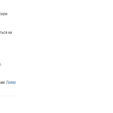
ескую
ться на
,
лам:
Голос