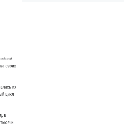
ерийный
ва своих
ались их
ый цикл
, в
 тысячи