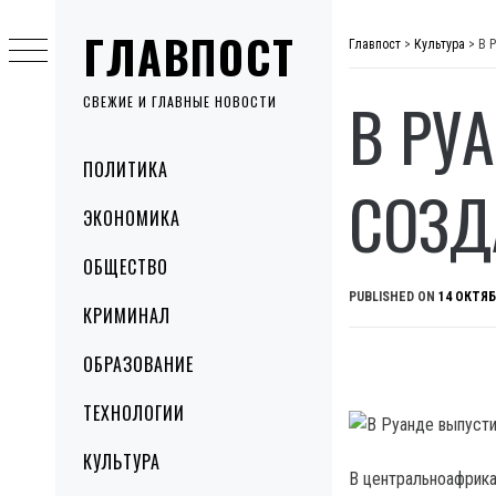
Skip
ГЛАВПОСТ
to
Главпост
>
Культура
>
В 
content
В РУ
СВЕЖИЕ И ГЛАВНЫЕ НОВОСТИ
Primary
ПОЛИТИКА
Menu
СОЗД
ЭКОНОМИКА
ОБЩЕСТВО
PUBLISHED ON
14 ОКТЯБ
КРИМИНАЛ
ОБРАЗОВАНИЕ
ТЕХНОЛОГИИ
КУЛЬТУРА
В центральноафрика