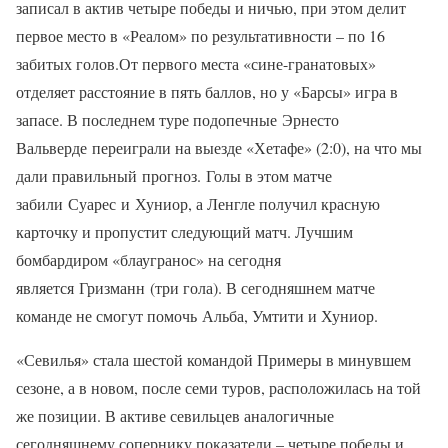
записал в актив четыре победы и ничью, при этом делит
первое место в «Реалом» по результативности – по 16
забитых голов.От первого места «сине-гранатовых»
отделяет расстояние в пять баллов, но у «Барсы» игра в
запасе. В последнем туре подопечные Эрнесто
Вальверде переиграли на выезде «Хетафе» (2:0), на что мы
дали правильный прогноз. Голы в этом матче
забили Суарес и Хуниор, а Ленгле получил красную
карточку и пропустит следующий матч. Лучшим
бомбардиром «блаугранос» на сегодня
является Гризманн (три гола). В сегодняшнем матче
команде не смогут помочь Альба, Умтити и Хуниор.
«Севилья» стала шестой командой Примеры в минувшем
сезоне, а в новом, после семи туров, расположилась на той
же позиции. В активе севильцев аналогичные
сегодняшнему сопернику показатели – четыре победы и