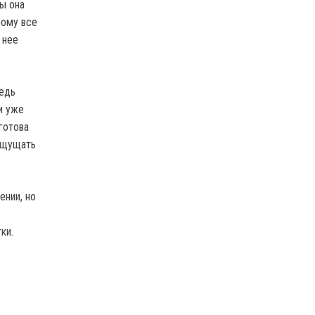
ы она
рому все
 нее
ведь
и уже
готова
 ощущать
ении, но
ки.