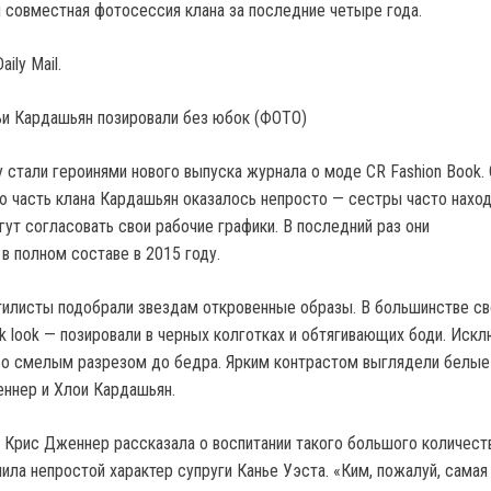
 совместная фотосессия клана за последние четыре года.
ily Mail.
 стали героинями нового выпуска журнала о моде CR Fashion Book.
 часть клана Кардашьян оказалось непросто — сестры часто наход
гут согласовать свои рабочие графики. В последний раз они
в полном составе в 2015 году.
тилисты подобрали звездам откровенные образы. В большинстве с
ck look — позировали в черных колготках и обтягивающих боди. Иск
со смелым разрезом до бедра. Ярким контрастом выглядели белые
ннер и Хлои Кардашьян.
 Крис Дженнер рассказала о воспитании такого большого количеств
ила непростой характер супруги Канье Уэста. «Ким, пожалуй, самая