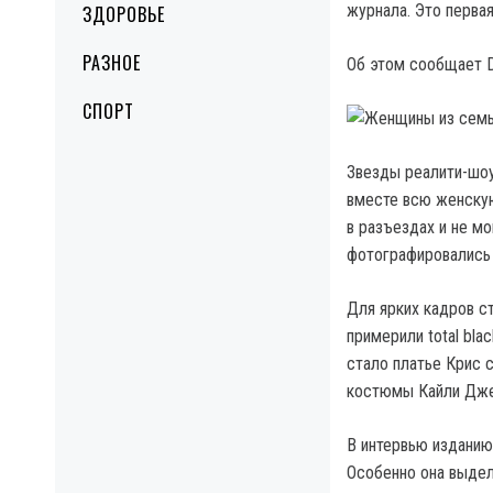
журнала.
Это первая
ЗДОРОВЬЕ
РАЗНОЕ
Об этом сообщает Da
СПОРТ
Звезды реалити-шоу
вместе всю женскую
в разъездах и не мо
фотографировались 
Для ярких кадров с
примерили total bla
стало платье Крис 
костюмы Кайли Дже
В интервью изданию
Особенно она выдел