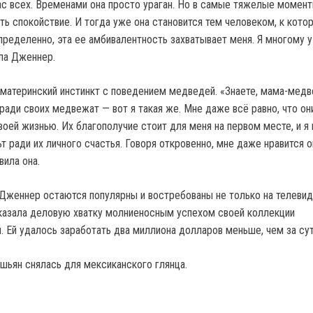
ас всех. Временами она просто ураган. Но в самые тяжелые момент
ть спокойствие. И тогда уже она становится тем человеком, к кото
пределенно, эта ее амбивалентность захватывает меня. Я многому у
ала Дженнер.
 материнский инстинкт с поведением медведей. «Знаете, мама-мед
 ради своих медвежат — вот я такая же. Мне даже всё равно, что он
оей жизнью. Их благополучие стоит для меня на первом месте, и я 
ьт ради их личного счастья. Говоря откровенно, мне даже нравится
вила она.
женнер остаются популярны и востребованы не только на телевид
оказала деловую хватку молниеносным успехом своей коллекции
. Ей удалось заработать два миллиона долларов меньше, чем за сут
шьян снялась для мексиканского глянца.