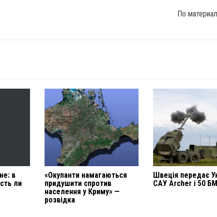
По материа
не: в
«Окупанти намагаються
Швеція передає Ук
сть ли
придушити спротив
САУ Archer і 50 Б
населення у Криму» —
розвідка