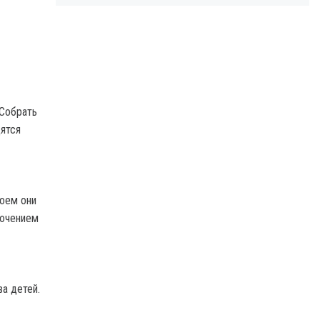
 Собрать
ятся
воем они
лючением
а детей.