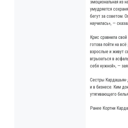
эмоциональная из н
умудряется сохраня
бегут за советом. О
научилась», — сказ
Крис сравнила свой
готова пойти на всё
взрослые и живут св
вгрызаться в асфал
себя нужной», — зая
Сестры Кардашьян-Д
и в бизнесе. Ким д
утягивающего белья
Ранее Кортни Карда