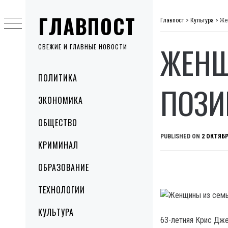
Skip
ГЛАВПОСТ
to
Главпост
>
Культура
>
Же
content
ЖЕНЩ
СВЕЖИЕ И ГЛАВНЫЕ НОВОСТИ
Primary
ПОЛИТИКА
Menu
ПОЗИ
ЭКОНОМИКА
ОБЩЕСТВО
PUBLISHED ON
2 ОКТЯБР
КРИМИНАЛ
ОБРАЗОВАНИЕ
ТЕХНОЛОГИИ
КУЛЬТУРА
63-летняя Крис Дж