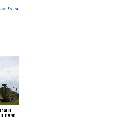
лам:
Голос
раїні
МП CV90