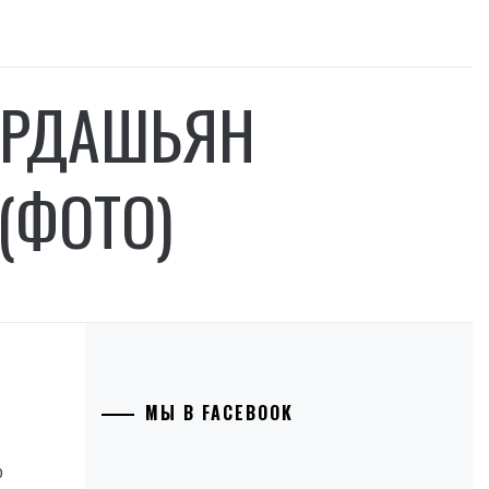
АРДАШЬЯН
(ФОТО)
МЫ В FACEBOOK
о